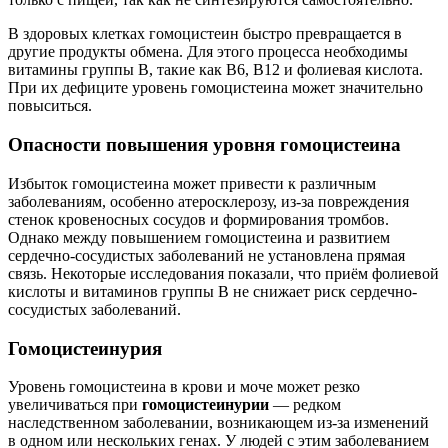
В здоровых клетках гомоцистеин быстро превращается в
другие продукты обмена. Для этого процесса необходимы
витамины группы B, такие как B6, B12 и фолиевая кислота.
При их дефиците уровень гомоцистеина может значительно
повыситься.
Опасности повышения уровня гомоцистеина
Избыток гомоцистеина может привести к различным
заболеваниям, особенно атеросклерозу, из-за повреждения
стенок кровеносных сосудов и формирования тромбов.
Однако между повышением гомоцистеина и развитием
сердечно-сосудистых заболеваний не установлена прямая
связь. Некоторые исследования показали, что приём фолиевой
кислоты и витаминов группы B не снижает риск сердечно-
сосудистых заболеваний.
Гомоцистеинурия
Уровень гомоцистеина в крови и моче может резко
увеличиваться при
гомоцистеинурии
— редком
наследственном заболевании, возникающем из-за изменений
в одном или нескольких генах. У людей с этим заболеванием