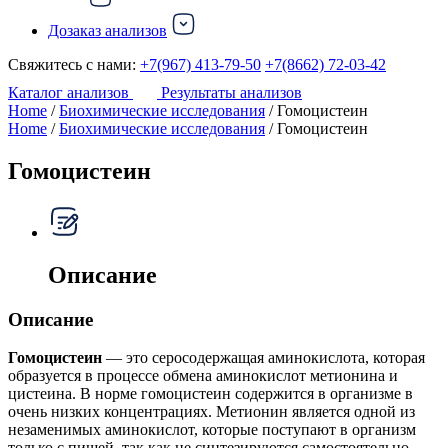
Дозаказ анализов
Свяжитесь с нами:
+7(967) 413-79-50
+7(8662) 72-03-42
Каталог анализов
Результаты анализов
Home
/
Биохимические исследования
/ Гомоцистеин
Home
/
Биохимические исследования
/ Гомоцистеин
Гомоцистеин
Описание
Описание
Гомоцистеин
— это серосодержащая аминокислота, которая
образуется в процессе обмена аминокислот метионина и
цистеина. В норме гомоцистеин содержится в организме в
очень низких концентрациях. Метионин является одной из
незаменимых аминокислот, которые поступают в организм
только с пищей, так как не синтезируются самостоятельно.