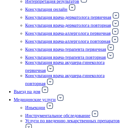
Интерпретация результатов
Консультация онлайн
Консультация врача-дерматолога первичная
Консультация врача-дерматолога повторная
Консультация врача-аллерголога первичная
Консультация врача-аллерголога повторная
Консультация врача-терапевта первичная
Консультация врача-терапевта повторная
Консультация врача акушера-гинеколога
первичная
Консультация врача акушера-гинеколога
повторная
Выезд на дом
Медицинские услуги
Иньекции
Инструментальное обследование
Услуги по введению лекарственных препаратов