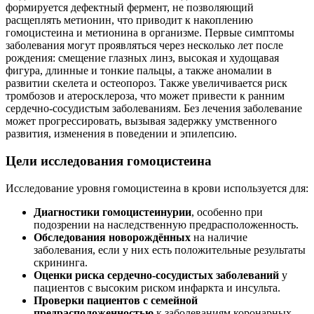
формируется дефектный фермент, не позволяющий
расщеплять метионин, что приводит к накоплению
гомоцистеина и метионина в организме. Первые симптомы
заболевания могут проявляться через несколько лет после
рождения: смещение глазных линз, высокая и худощавая
фигура, длинные и тонкие пальцы, а также аномалии в
развитии скелета и остеопороз. Также увеличивается риск
тромбозов и атеросклероза, что может привести к ранним
сердечно-сосудистым заболеваниям. Без лечения заболевание
может прогрессировать, вызывая задержку умственного
развития, изменения в поведении и эпилепсию.
Цели исследования гомоцистеина
Исследование уровня гомоцистеина в крови используется для:
Диагностики гомоцистеинурии
, особенно при
подозрении на наследственную предрасположенность.
Обследования новорождённых
на наличие
заболевания, если у них есть положительные результаты
скрининга.
Оценки риска сердечно-сосудистых заболеваний
у
пациентов с высоким риском инфаркта и инсульта.
Проверки пациентов с семейной
предрасположенностью
к заболеваниям коронарных