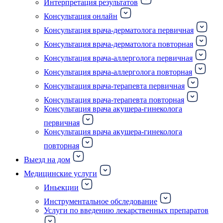
Интерпретация результатов
Консультация онлайн
Консультация врача-дерматолога первичная
Консультация врача-дерматолога повторная
Консультация врача-аллерголога первичная
Консультация врача-аллерголога повторная
Консультация врача-терапевта первичная
Консультация врача-терапевта повторная
Консультация врача акушера-гинеколога
первичная
Консультация врача акушера-гинеколога
повторная
Выезд на дом
Медицинские услуги
Иньекции
Инструментальное обследование
Услуги по введению лекарственных препаратов