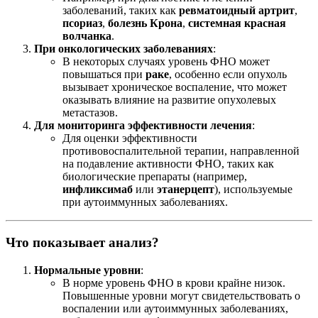
заболеваний, таких как
ревматоидный артрит
,
псориаз
,
болезнь Крона
,
системная красная
волчанка
.
При онкологических заболеваниях
:
В некоторых случаях уровень ФНО может
повышаться при
раке
, особенно если опухоль
вызывает хроническое воспаление, что может
оказывать влияние на развитие опухолевых
метастазов.
Для мониторинга эффективности лечения
:
Для оценки эффективности
противовоспалительной терапии, направленной
на подавление активности ФНО, таких как
биологические препараты (например,
инфликсимаб
или
этанерцепт
), используемые
при аутоиммунных заболеваниях.
Что показывает анализ?
Нормальные уровни
:
В норме уровень ФНО в крови крайне низок.
Повышенные уровни могут свидетельствовать о
воспалении или аутоиммунных заболеваниях,