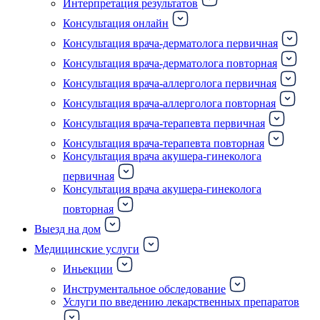
Интерпретация результатов
Консультация онлайн
Консультация врача-дерматолога первичная
Консультация врача-дерматолога повторная
Консультация врача-аллерголога первичная
Консультация врача-аллерголога повторная
Консультация врача-терапевта первичная
Консультация врача-терапевта повторная
Консультация врача акушера-гинеколога
первичная
Консультация врача акушера-гинеколога
повторная
Выезд на дом
Медицинские услуги
Иньекции
Инструментальное обследование
Услуги по введению лекарственных препаратов