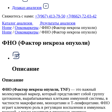
Дозаказ анализов
Свяжитесь с нами:
+7(967) 413-79-50
+7(8662) 72-03-42
Каталог анализов
Результаты анализов
Home
/
Онкомаркеры
/ ФНО (Фактор некроза опухоли)
Home
/
Онкомаркеры
/ ФНО (Фактор некроза опухоли)
ФНО (Фактор некроза опухоли)
Описание
Описание
ФНО (Фактор некроза опухоли, TNF)
— это важный
молекулярный маркер, который представляет собой группу
цитокинов, вырабатываемых клетками иммунной системы, в
частности макрофагами, моноцитами и Т-лимфоцитами. ФНО
играет ключевую роль в регуляции воспаления и иммунных
реакций, а также участвует в процессах апоптоза