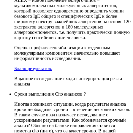
ALEX – новое поколение аллергочипов –
мультикомплексных молекулярных аллерготестов,
который позволяет одновременно определить уровни
базового IgE общего и специфических IgE к более
широкому спектру важнейших аллергенов на основе 120
экстрактов аллергенов и 180 молекулярных
аллергокомпонентов, т.е. получить практически полную
картину сенсибилизации человека.
Оценка профиля сенсибилизации к отдельным
молекулярным компонентам значительно повышает
информативность исследования.
Бланк результатов.
В данное исследование входит интерпретация рез-та
анализа
Сроки выполнения Cito анализов ?
Иногда возникают ситуации, когда результаты анализа
крови необходимы срочно – в течение нескольких часов.
В таком случае врач назначает исследование с
ускоренными результатами. Как обозначается срочный
анализ? Обычно на бланке направления ставится
пометка cito (цито), что означает срочно. В нашей