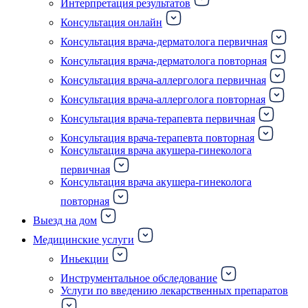
Интерпретация результатов
Консультация онлайн
Консультация врача-дерматолога первичная
Консультация врача-дерматолога повторная
Консультация врача-аллерголога первичная
Консультация врача-аллерголога повторная
Консультация врача-терапевта первичная
Консультация врача-терапевта повторная
Консультация врача акушера-гинеколога
первичная
Консультация врача акушера-гинеколога
повторная
Выезд на дом
Медицинские услуги
Иньекции
Инструментальное обследование
Услуги по введению лекарственных препаратов