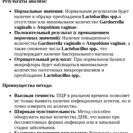
Результаты анализа:
Нормальные значения
: Нормальным результатом будет
наличие в образце преобладания
Lactobacillus spp.
и
отсутствие или минимальное количество
Gardnerella
vaginalis
и
Atopobium vaginae
.
Положительный результат (с превышением
пороговых значений)
: Наличие повышенного
количества
Gardnerella vaginalis
и
Atopobium vaginae
, а
также снижение числа
Lactobacillus spp.
, что
подтверждает наличие бактериального вагиноза.
Отрицательный результат
: При нормальном балансе
микрофлоры будет наблюдаться минимальное
количество патогенных микроорганизмов и
преобладание
Lactobacillus spp.
.
Преимущества метода:
Высокая точность
: ПЦР в реальном времени позволяет
не только выявить наличие инфекционных агентов, но и
точно измерить их количество.
Широкая чувствительность
: Метод способен
обнаружить малые количества ДНК, что важно при
бессимптомных формах инфекции или в начальной
стадии заболевания.
Быстрота получения результатов
: Результаты анализа