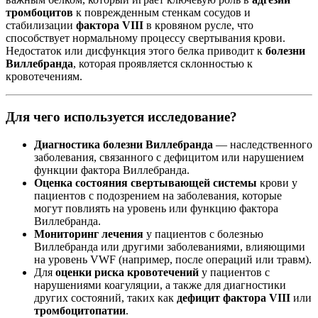
тромбоцитов
к поврежденным стенкам сосудов и
стабилизации
фактора VIII
в кровяном русле, что
способствует нормальному процессу свертывания крови.
Недостаток или дисфункция этого белка приводит к
болезни
Виллебранда
, которая проявляется склонностью к
кровотечениям.
Для чего используется исследование?
Диагностика болезни Виллебранда
— наследственного
заболевания, связанного с дефицитом или нарушением
функции фактора Виллебранда.
Оценка состояния свертывающей системы
крови у
пациентов с подозрением на заболевания, которые
могут повлиять на уровень или функцию фактора
Виллебранда.
Мониторинг лечения
у пациентов с болезнью
Виллебранда или другими заболеваниями, влияющими
на уровень VWF (например, после операций или травм).
Для
оценки риска кровотечений
у пациентов с
нарушениями коагуляции, а также для диагностики
других состояний, таких как
дефицит фактора VIII
или
тромбоцитопатии
.