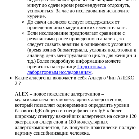
минут до сдачи крови рекомендуется отдохнуть,
успокоиться. За час до исследования исключите
курение.
До сдачи анализов следует воздержаться от
проведения иных медицинских вмешательств.
Если исследование предполагает сравнение с
результатами ранее проведенного анализа, то
следует сдавать анализы в одинаковых условиях
(время взятия биоматериала, условия подготовки к
анализу, день менструального цикла для женщин и
т.д.) Более подробную информацию можете
прочитать на странице
Подготовка к
лабораторным исследованиям
.
Какие аллергены включает в себя Аллерго Чип АЛЕКС
2 ?
ALEX – новое поколение аллергочипов –
мультикомплексных молекулярных аллерготестов,
который позволяет одновременно определить уровни
базового IgE общего и специфических IgE к более
широкому спектру важнейших аллергенов на основе 120
экстрактов аллергенов и 180 молекулярных
аллергокомпонентов, т.е. получить практически полную
картину сенсибилизации человека.