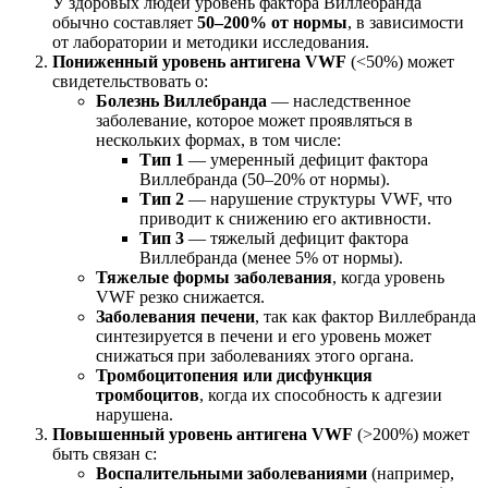
У здоровых людей уровень фактора Виллебранда
обычно составляет
50–200% от нормы
, в зависимости
от лаборатории и методики исследования.
Пониженный уровень антигена VWF
(<50%) может
свидетельствовать о:
Болезнь Виллебранда
— наследственное
заболевание, которое может проявляться в
нескольких формах, в том числе:
Тип 1
— умеренный дефицит фактора
Виллебранда (50–20% от нормы).
Тип 2
— нарушение структуры VWF, что
приводит к снижению его активности.
Тип 3
— тяжелый дефицит фактора
Виллебранда (менее 5% от нормы).
Тяжелые формы заболевания
, когда уровень
VWF резко снижается.
Заболевания печени
, так как фактор Виллебранда
синтезируется в печени и его уровень может
снижаться при заболеваниях этого органа.
Тромбоцитопения или дисфункция
тромбоцитов
, когда их способность к адгезии
нарушена.
Повышенный уровень антигена VWF
(>200%) может
быть связан с:
Воспалительными заболеваниями
(например,