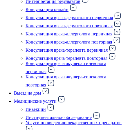
Интерпретация результатов
Консультация онлайн
Консультация врача-дерматолога первичная
Консультация врача-дерматолога повторная
Консультация врача-аллерголога первичная
Консультация врача-аллерголога повторная
Консультация врача-терапевта первичная
Консультация врача-терапевта повторная
Консультация врача акушера-гинеколога
первичная
Консультация врача акушера-гинеколога
повторная
Выезд на дом
Медицинские услуги
Иньекции
Инструментальное обследование
Услуги по введению лекарственных препаратов