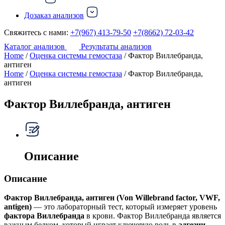
Дозаказ анализов
Свяжитесь с нами:
+7(967) 413-79-50
+7(8662) 72-03-42
Каталог анализов
Результаты анализов
Home
/
Оценка системы гемостаза
/ Фактор Виллебранда,
антиген
Home
/
Оценка системы гемостаза
/ Фактор Виллебранда,
антиген
Фактор Виллебранда, антиген
Описание
Описание
Фактор Виллебранда, антиген (Von Willebrand factor, VWF,
antigen)
— это лабораторный тест, который измеряет уровень
фактора Виллебранда
в крови. Фактор Виллебранда является
важным белком, который играет ключевую роль в
адгезии