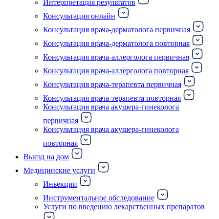
Интерпретация результатов
Консультация онлайн
Консультация врача-дерматолога первичная
Консультация врача-дерматолога повторная
Консультация врача-аллерголога первичная
Консультация врача-аллерголога повторная
Консультация врача-терапевта первичная
Консультация врача-терапевта повторная
Консультация врача акушера-гинеколога
первичная
Консультация врача акушера-гинеколога
повторная
Выезд на дом
Медицинские услуги
Иньекции
Инструментальное обследование
Услуги по введению лекарственных препаратов