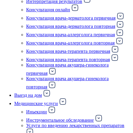
Интерпретация результатов
Консультация онлайн
Консультация врача-дерматолога первичная
Консультация врача-дерматолога повторная
Консультация врача-аллерголога первичная
Консультация врача-аллерголога повторная
Консультация врача-терапевта первичная
Консультация врача-терапевта повторная
Консультация врача акушера-гинеколога
первичная
Консультация врача акушера-гинеколога
повторная
Выезд на дом
Медицинские услуги
Иньекции
Инструментальное обследование
Услуги по введению лекарственных препаратов