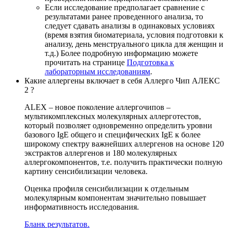
Если исследование предполагает сравнение с
результатами ранее проведенного анализа, то
следует сдавать анализы в одинаковых условиях
(время взятия биоматериала, условия подготовки к
анализу, день менструального цикла для женщин и
т.д.) Более подробную информацию можете
прочитать на странице
Подготовка к
лабораторным исследованиям
.
Какие аллергены включает в себя Аллерго Чип АЛЕКС
2 ?
ALEX – новое поколение аллергочипов –
мультикомплексных молекулярных аллерготестов,
который позволяет одновременно определить уровни
базового IgE общего и специфических IgE к более
широкому спектру важнейших аллергенов на основе 120
экстрактов аллергенов и 180 молекулярных
аллергокомпонентов, т.е. получить практически полную
картину сенсибилизации человека.
Оценка профиля сенсибилизации к отдельным
молекулярным компонентам значительно повышает
информативность исследования.
Бланк результатов.