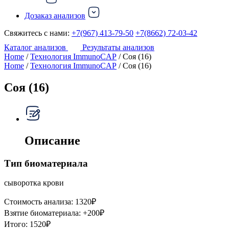
Дозаказ анализов
Свяжитесь с нами:
+7(967) 413-79-50
+7(8662) 72-03-42
Каталог анализов
Результаты анализов
Home
/
Технология ImmunoCAP
/ Cоя (16)
Home
/
Технология ImmunoCAP
/ Cоя (16)
Cоя (16)
Описание
Тип биоматериала
сыворотка крови
Стоимость анализа:
1320
₽
Взятие биоматериала:
+
200
₽
Итого:
1520
₽