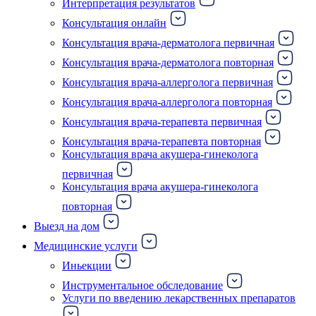
Интерпретация результатов
Консультация онлайн
Консультация врача-дерматолога первичная
Консультация врача-дерматолога повторная
Консультация врача-аллерголога первичная
Консультация врача-аллерголога повторная
Консультация врача-терапевта первичная
Консультация врача-терапевта повторная
Консультация врача акушера-гинеколога
первичная
Консультация врача акушера-гинеколога
повторная
Выезд на дом
Медицинские услуги
Иньекции
Инструментальное обследование
Услуги по введению лекарственных препаратов