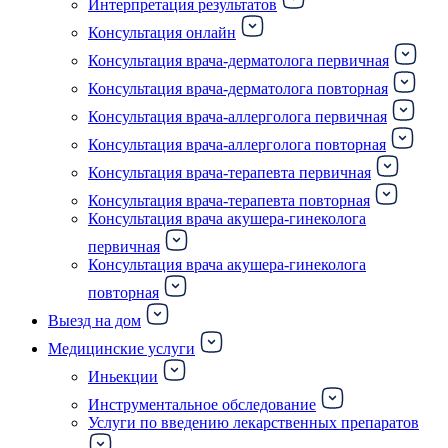
Интерпретация результатов
Консультация онлайн
Консультация врача-дерматолога первичная
Консультация врача-дерматолога повторная
Консультация врача-аллерголога первичная
Консультация врача-аллерголога повторная
Консультация врача-терапевта первичная
Консультация врача-терапевта повторная
Консультация врача акушера-гинеколога
первичная
Консультация врача акушера-гинеколога
повторная
Выезд на дом
Медицинские услуги
Иньекции
Инструментальное обследование
Услуги по введению лекарственных препаратов