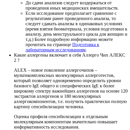
До сдачи анализов следует воздержаться от
проведения иных медицинских вмешательств.
Если исследование предполагает сравнение с
результатами ранее проведенного анализа, то
следует сдавать анализы в одинаковых условиях
(время взятия биоматериала, условия подготовки к
анализу, день менструального цикла для женщин и
т.д.) Более подробную информацию можете
прочитать на странице
Подготовка к
лабораторным исследованиям
.
Какие аллергены включает в себя Аллерго Чип АЛЕКС
2 ?
ALEX – новое поколение аллергочипов –
мультикомплексных молекулярных аллерготестов,
который позволяет одновременно определить уровни
базового IgE общего и специфических IgE к более
широкому спектру важнейших аллергенов на основе 120
экстрактов аллергенов и 180 молекулярных
аллергокомпонентов, т.е. получить практически полную
картину сенсибилизации человека.
Оценка профиля сенсибилизации к отдельным
молекулярным компонентам значительно повышает
информативность исследования.