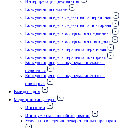
Интерпретация результатов
Консультация онлайн
Консультация врача-дерматолога первичная
Консультация врача-дерматолога повторная
Консультация врача-аллерголога первичная
Консультация врача-аллерголога повторная
Консультация врача-терапевта первичная
Консультация врача-терапевта повторная
Консультация врача акушера-гинеколога
первичная
Консультация врача акушера-гинеколога
повторная
Выезд на дом
Медицинские услуги
Иньекции
Инструментальное обследование
Услуги по введению лекарственных препаратов