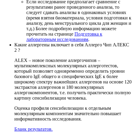
Если исследование предполагает сравнение с
результатами ранее проведенного анализа, то
следует сдавать анализы в одинаковых условиях
(время взятия биоматериала, условия подготовки к
анализу, день менструального цикла для женщин и
т.д.) Более подробную информацию можете
прочитать на странице
Подготовка к
лабораторным исследованиям
.
Какие аллергены включает в себя Аллерго Чип АЛЕКС
2 ?
ALEX – новое поколение аллергочипов –
мультикомплексных молекулярных аллерготестов,
который позволяет одновременно определить уровни
базового IgE общего и специфических IgE к более
широкому спектру важнейших аллергенов на основе 120
экстрактов аллергенов и 180 молекулярных
аллергокомпонентов, т.е. получить практически полную
картину сенсибилизации человека.
Оценка профиля сенсибилизации к отдельным
молекулярным компонентам значительно повышает
информативность исследования.
Бланк результатов.