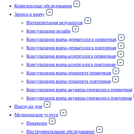
Комплексные обследования
Запись к врачу
Интерпретация результатов
Консультация онлайн
Консультация врача-дерматолога первичная
Консультация врача-дерматолога повторная
Консультация врача-аллерголога первичная
Консультация врача-аллерголога повторная
Консультация врача-терапевта первичная
Консультация врача-терапевта повторная
Консультация врача акушера-гинеколога первичная
Консультация врача акушера-гинеколога повторная
Выезд на дом
Медицинские услуги
Иньекции
Инструментальное обследование