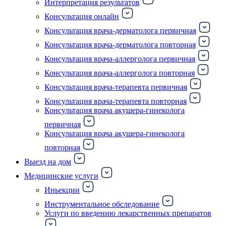
Интерпретация результатов
Консультация онлайн
Консультация врача-дерматолога первичная
Консультация врача-дерматолога повторная
Консультация врача-аллерголога первичная
Консультация врача-аллерголога повторная
Консультация врача-терапевта первичная
Консультация врача-терапевта повторная
Консультация врача акушера-гинеколога
первичная
Консультация врача акушера-гинеколога
повторная
Выезд на дом
Медицинские услуги
Иньекции
Инструментальное обследование
Услуги по введению лекарственных препаратов