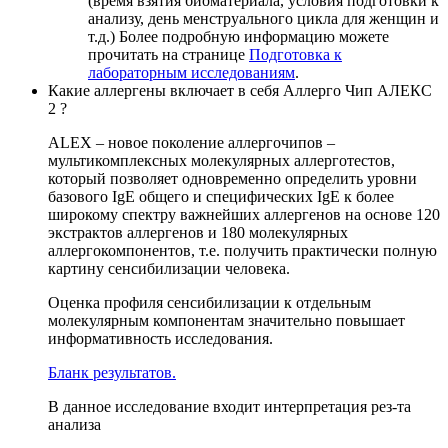
(время взятия биоматериала, условия подготовки к
анализу, день менструального цикла для женщин и
т.д.) Более подробную информацию можете
прочитать на странице
Подготовка к
лабораторным исследованиям
.
Какие аллергены включает в себя Аллерго Чип АЛЕКС
2 ?
ALEX – новое поколение аллергочипов –
мультикомплексных молекулярных аллерготестов,
который позволяет одновременно определить уровни
базового IgE общего и специфических IgE к более
широкому спектру важнейших аллергенов на основе 120
экстрактов аллергенов и 180 молекулярных
аллергокомпонентов, т.е. получить практически полную
картину сенсибилизации человека.
Оценка профиля сенсибилизации к отдельным
молекулярным компонентам значительно повышает
информативность исследования.
Бланк результатов.
В данное исследование входит интерпретация рез-та
анализа