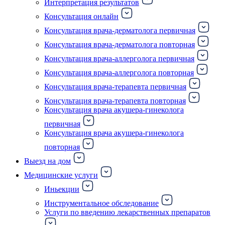
Интерпретация результатов
Консультация онлайн
Консультация врача-дерматолога первичная
Консультация врача-дерматолога повторная
Консультация врача-аллерголога первичная
Консультация врача-аллерголога повторная
Консультация врача-терапевта первичная
Консультация врача-терапевта повторная
Консультация врача акушера-гинеколога
первичная
Консультация врача акушера-гинеколога
повторная
Выезд на дом
Медицинские услуги
Иньекции
Инструментальное обследование
Услуги по введению лекарственных препаратов