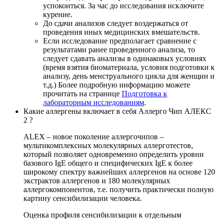
успокоиться. За час до исследования исключите
курение.
До сдачи анализов следует воздержаться от
проведения иных медицинских вмешательств.
Если исследование предполагает сравнение с
результатами ранее проведенного анализа, то
следует сдавать анализы в одинаковых условиях
(время взятия биоматериала, условия подготовки к
анализу, день менструального цикла для женщин и
т.д.) Более подробную информацию можете
прочитать на странице
Подготовка к
лабораторным исследованиям
.
Какие аллергены включает в себя Аллерго Чип АЛЕКС
2 ?
ALEX – новое поколение аллергочипов –
мультикомплексных молекулярных аллерготестов,
который позволяет одновременно определить уровни
базового IgE общего и специфических IgE к более
широкому спектру важнейших аллергенов на основе 120
экстрактов аллергенов и 180 молекулярных
аллергокомпонентов, т.е. получить практически полную
картину сенсибилизации человека.
Оценка профиля сенсибилизации к отдельным