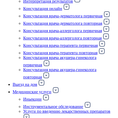
Интерпретация результатов
Консультация онлайн
Консультация врача-дерматолога первичная
Консультация врача-дерматолога повторная
Консультация врача-аллерголога первичная
Консультация врача-аллерголога повторная
Консультация врача-терапевта первичная
Консультация врача-терапевта повторная
Консультация врача акушера-гинеколога
первичная
Консультация врача акушера-гинеколога
повторная
Выезд на дом
Медицинские услуги
Иньекции
Инструментальное обследование
Услуги по введению лекарственных препаратов