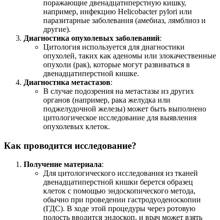
поражающие двенадцатиперстную кишку,
например, инфекцию Helicobacter pylori или
паразитарные заболевания (амебиаз, лямблиоз и
другие).
Диагностика опухолевых заболеваний
:
Цитология используется для диагностики
опухолей, таких как аденомы или злокачественные
опухоли (рак), которые могут развиваться в
двенадцатиперстной кишке.
Диагностика метастазов
:
В случае подозрения на метастазы из других
органов (например, рака желудка или
поджелудочной железы) может быть выполнено
цитологическое исследование для выявления
опухолевых клеток.
Как проводится исследование?
Получение материала
:
Для цитологического исследования из тканей
двенадцатиперстной кишки берется образец
клеток с помощью эндоскопического метода,
обычно при проведении гастродуоденоскопии
(ГДС). В ходе этой процедуры через ротовую
полость вводится эндоскоп, и врач может взять