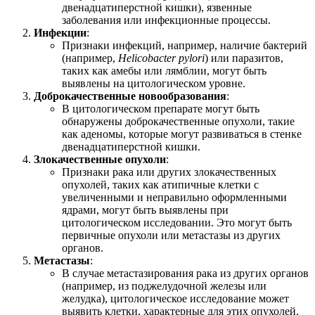
двенадцатиперстной кишки), язвенные
заболевания или инфекционные процессы.
Инфекции
:
Признаки инфекций, например, наличие бактерий
(например,
Helicobacter pylori
) или паразитов,
таких как амебы или лямблии, могут быть
выявлены на цитологическом уровне.
Доброкачественные новообразования
:
В цитологическом препарате могут быть
обнаружены доброкачественные опухоли, такие
как аденомы, которые могут развиваться в стенке
двенадцатиперстной кишки.
Злокачественные опухоли
:
Признаки рака или других злокачественных
опухолей, таких как атипичные клетки с
увеличенными и неправильно оформленными
ядрами, могут быть выявлены при
цитологическом исследовании. Это могут быть
первичные опухоли или метастазы из других
органов.
Метастазы
:
В случае метастазирования рака из других органов
(например, из поджелудочной железы или
желудка), цитологическое исследование может
выявить клетки, характерные для этих опухолей.