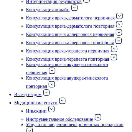
Интерпретация результатов
Консультация онлайн
Консультация врача-дерматолога первичная
Консультация врача-дерматолога повторная
Консультация врача-аллерголога первичная
Консультация врача-аллерголога повторная
Консультация врача-терапевта первичная
Консультация врача-терапевта повторная
Консультация врача акушера-гинеколога
первичная
Консультация врача акушера-гинеколога
повторная
Выезд на дом
Медицинские услуги
Иньекции
Инструментальное обследование
Услуги по введению лекарственных препаратов