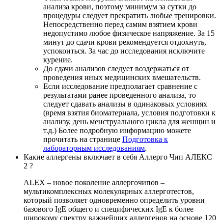
анализа крови, поэтому минимум за сутки до
процедуры следует прекратить любые тренировки.
Непосредственно перед самим взятием крови
недопустимо любое физическое напряжение. За 15
минут до сдачи крови рекомендуется отдохнуть,
успокоиться. За час до исследования исключите
курение.
До сдачи анализов следует воздержаться от
проведения иных медицинских вмешательств.
Если исследование предполагает сравнение с
результатами ранее проведенного анализа, то
следует сдавать анализы в одинаковых условиях
(время взятия биоматериала, условия подготовки к
анализу, день менструального цикла для женщин и
т.д.) Более подробную информацию можете
прочитать на странице
Подготовка к
лабораторным исследованиям
.
Какие аллергены включает в себя Аллерго Чип АЛЕКС
2 ?
ALEX – новое поколение аллергочипов –
мультикомплексных молекулярных аллерготестов,
который позволяет одновременно определить уровни
базового IgE общего и специфических IgE к более
широкому спектру важнейших аллергенов на основе 120