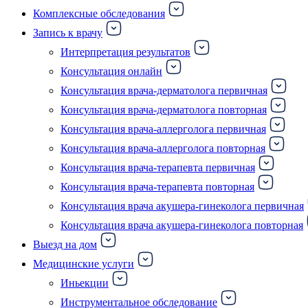
Комплексные обследования
Запись к врачу
Интерпретация результатов
Консультация онлайн
Консультация врача-дерматолога первичная
Консультация врача-дерматолога повторная
Консультация врача-аллерголога первичная
Консультация врача-аллерголога повторная
Консультация врача-терапевта первичная
Консультация врача-терапевта повторная
Консультация врача акушера-гинеколога первичная
Консультация врача акушера-гинеколога повторная
Выезд на дом
Медицинские услуги
Иньекции
Инструментальное обследование