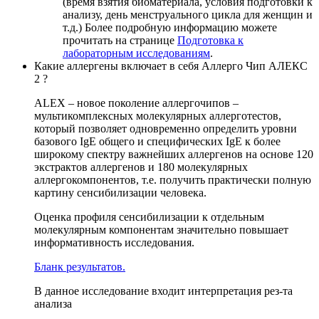
(время взятия биоматериала, условия подготовки к
анализу, день менструального цикла для женщин и
т.д.) Более подробную информацию можете
прочитать на странице
Подготовка к
лабораторным исследованиям
.
Какие аллергены включает в себя Аллерго Чип АЛЕКС
2 ?
ALEX – новое поколение аллергочипов –
мультикомплексных молекулярных аллерготестов,
который позволяет одновременно определить уровни
базового IgE общего и специфических IgE к более
широкому спектру важнейших аллергенов на основе 120
экстрактов аллергенов и 180 молекулярных
аллергокомпонентов, т.е. получить практически полную
картину сенсибилизации человека.
Оценка профиля сенсибилизации к отдельным
молекулярным компонентам значительно повышает
информативность исследования.
Бланк результатов.
В данное исследование входит интерпретация рез-та
анализа