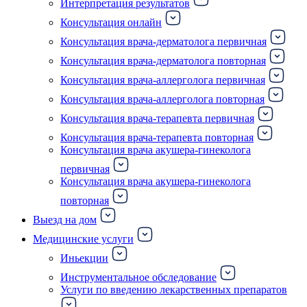
Интерпретация результатов
Консультация онлайн
Консультация врача-дерматолога первичная
Консультация врача-дерматолога повторная
Консультация врача-аллерголога первичная
Консультация врача-аллерголога повторная
Консультация врача-терапевта первичная
Консультация врача-терапевта повторная
Консультация врача акушера-гинеколога
первичная
Консультация врача акушера-гинеколога
повторная
Выезд на дом
Медицинские услуги
Иньекции
Инструментальное обследование
Услуги по введению лекарственных препаратов