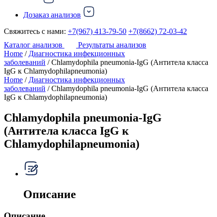
Дозаказ анализов
Свяжитесь с нами:
+7(967) 413-79-50
+7(8662) 72-03-42
Каталог анализов
Результаты анализов
Home
/
Диагностика инфекционных
заболеваний
/ Chlamydophila pneumonia-IgG (Антитела класса
IgG к Chlamydophilapneumonia)
Home
/
Диагностика инфекционных
заболеваний
/ Chlamydophila pneumonia-IgG (Антитела класса
IgG к Chlamydophilapneumonia)
Chlamydophila pneumonia-IgG
(Антитела класса IgG к
Chlamydophilapneumonia)
Описание
Описание