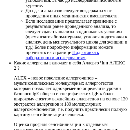
успокоиться. За час до исследования исключите
курение.
До сдачи анализов следует воздержаться от
проведения иных медицинских вмешательств.
Если исследование предполагает сравнение с
результатами ранее проведенного анализа, то
следует сдавать анализы в одинаковых условиях
(время взятия биоматериала, условия подготовки к
анализу, день менструального цикла для женщин и
т.д.) Более подробную информацию можете
прочитать на странице
Подготовка к
лабораторным исследованиям
.
Какие аллергены включает в себя Аллерго Чип АЛЕКС
2 ?
ALEX – новое поколение аллергочипов –
мультикомплексных молекулярных аллерготестов,
который позволяет одновременно определить уровни
базового IgE общего и специфических IgE к более
широкому спектру важнейших аллергенов на основе 120
экстрактов аллергенов и 180 молекулярных
аллергокомпонентов, т.е. получить практически полную
картину сенсибилизации человека.
Оценка профиля сенсибилизации к отдельным
молекулярным компонентам значительно повышает