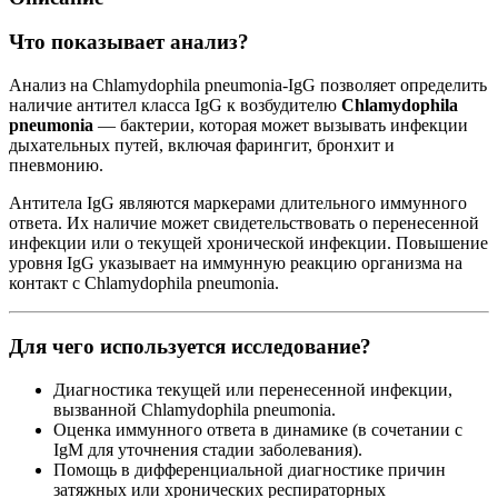
Что показывает анализ?
Анализ на Chlamydophila pneumonia-IgG позволяет определить
наличие антител класса IgG к возбудителю
Chlamydophila
pneumonia
— бактерии, которая может вызывать инфекции
дыхательных путей, включая фарингит, бронхит и
пневмонию.
Антитела IgG являются маркерами длительного иммунного
ответа. Их наличие может свидетельствовать о перенесенной
инфекции или о текущей хронической инфекции. Повышение
уровня IgG указывает на иммунную реакцию организма на
контакт с Chlamydophila pneumonia.
Для чего используется исследование?
Диагностика текущей или перенесенной инфекции,
вызванной Chlamydophila pneumonia.
Оценка иммунного ответа в динамике (в сочетании с
IgM для уточнения стадии заболевания).
Помощь в дифференциальной диагностике причин
затяжных или хронических респираторных