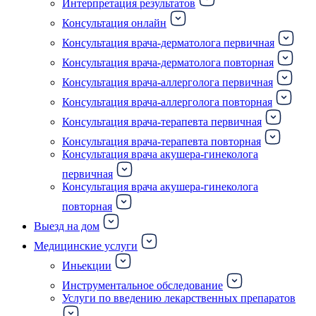
Интерпретация результатов
Консультация онлайн
Консультация врача-дерматолога первичная
Консультация врача-дерматолога повторная
Консультация врача-аллерголога первичная
Консультация врача-аллерголога повторная
Консультация врача-терапевта первичная
Консультация врача-терапевта повторная
Консультация врача акушера-гинеколога
первичная
Консультация врача акушера-гинеколога
повторная
Выезд на дом
Медицинские услуги
Иньекции
Инструментальное обследование
Услуги по введению лекарственных препаратов