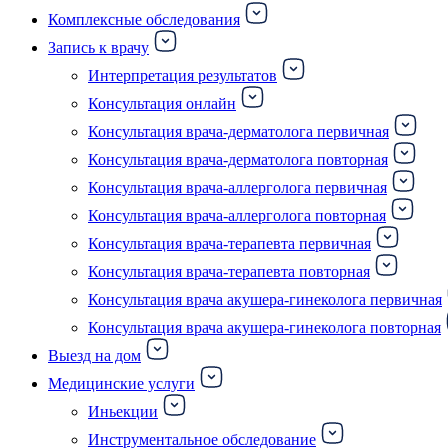
Комплексные обследования
Запись к врачу
Интерпретация результатов
Консультация онлайн
Консультация врача-дерматолога первичная
Консультация врача-дерматолога повторная
Консультация врача-аллерголога первичная
Консультация врача-аллерголога повторная
Консультация врача-терапевта первичная
Консультация врача-терапевта повторная
Консультация врача акушера-гинеколога первичная
Консультация врача акушера-гинеколога повторная
Выезд на дом
Медицинские услуги
Иньекции
Инструментальное обследование