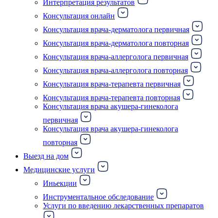
Интерпретация результатов
Консультация онлайн
Консультация врача-дерматолога первичная
Консультация врача-дерматолога повторная
Консультация врача-аллерголога первичная
Консультация врача-аллерголога повторная
Консультация врача-терапевта первичная
Консультация врача-терапевта повторная
Консультация врача акушера-гинеколога
первичная
Консультация врача акушера-гинеколога
повторная
Выезд на дом
Медицинские услуги
Иньекции
Инструментальное обследование
Услуги по введению лекарственных препаратов