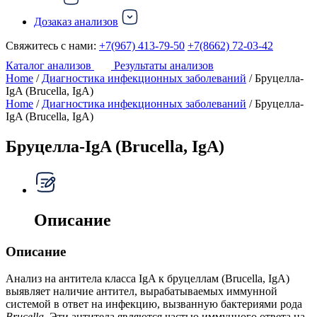
Дозаказ анализов
Свяжитесь с нами:
+7(967) 413-79-50
+7(8662) 72-03-42
Каталог анализов
Результаты анализов
Home
/
Диагностика инфекционных заболеваний
/ Бруцелла-
IgA (Brucella, IgA)
Home
/
Диагностика инфекционных заболеваний
/ Бруцелла-
IgA (Brucella, IgA)
Бруцелла-IgA (Brucella, IgA)
Описание
Описание
Анализ на антитела класса IgA к бруцеллам (Brucella, IgA)
выявляет наличие антител, вырабатываемых иммунной
системой в ответ на инфекцию, вызванную бактериями рода
Brucella
. Эти антитела являются частью иммунного ответа на