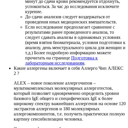
минут до сдачи крови рекомендуется отдохнуть,
успокоиться. За час до исследования исключите
курение.
До сдачи анализов следует воздержаться от
проведения иных медицинских вмешательств.
Если исследование предполагает сравнение с
результатами ранее проведенного анализа, то
следует сдавать анализы в одинаковых условиях
(время взятия биоматериала, условия подготовки к
анализу, день менструального цикла для женщин и
т.д.) Более подробную информацию можете
прочитать на странице
Подготовка к
лабораторным исследованиям
.
Какие аллергены включает в себя Аллерго Чип АЛЕКС
2 ?
ALEX – новое поколение аллергочипов –
мультикомплексных молекулярных аллерготестов,
который позволяет одновременно определить уровни
базового IgE общего и специфических IgE к более
широкому спектру важнейших аллергенов на основе 120
экстрактов аллергенов и 180 молекулярных
аллергокомпонентов, т.е. получить практически полную
картину сенсибилизации человека.