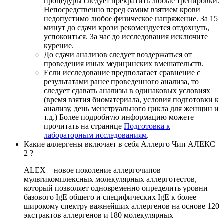
процедуры следует прекратить любые тренировки.
Непосредственно перед самим взятием крови
недопустимо любое физическое напряжение. За 15
минут до сдачи крови рекомендуется отдохнуть,
успокоиться. За час до исследования исключите
курение.
До сдачи анализов следует воздержаться от
проведения иных медицинских вмешательств.
Если исследование предполагает сравнение с
результатами ранее проведенного анализа, то
следует сдавать анализы в одинаковых условиях
(время взятия биоматериала, условия подготовки к
анализу, день менструального цикла для женщин и
т.д.) Более подробную информацию можете
прочитать на странице
Подготовка к
лабораторным исследованиям
.
Какие аллергены включает в себя Аллерго Чип АЛЕКС
2 ?
ALEX – новое поколение аллергочипов –
мультикомплексных молекулярных аллерготестов,
который позволяет одновременно определить уровни
базового IgE общего и специфических IgE к более
широкому спектру важнейших аллергенов на основе 120
экстрактов аллергенов и 180 молекулярных