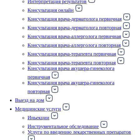
Интерпретация результатов
Консультация онлайн
Консультация врача-дерматолога первичная
Консультация врача-дерматолога повторная
Консультация врача-аллерголога первичная
Консультация врача-аллерголога повторная
Консультация врача-терапевта первичная
Консультация врача-терапевта повторная
Консультация врача акушера-гинеколога
первичная
Консультация врача акушера-гинеколога
повторная
Выезд на дом
Медицинские услуги
Иньекции
Инструментальное обследование
Услуги по введению лекарственных препаратов