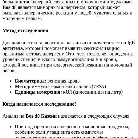
большинство аллергий, связанных с молочными продуктами.
Bos d8
является минорным аллергеном, который может
вызывать аллергические реакции у людей, чувствительных к
молочным белкам.
Метод исследования
Для диагностики аллергии на казеин используется тест на
IgE
антитела
, который помогает выявить сенсибилизацию
организма к этому аллергену. Этот тест позволяет определить
уровень специфического иммуноглобулина E в крови,
который возникает при аллергической реакции на молочный
белок.
Биоматериал:
венозная кровь
Метод:
иммуноферментный анализ (ИФА)
Единицы измерения:
кU/l (килоединицы на литр)
Когда назначается исследование?
Анализ на
Bos d8 Казеин
назначается в следующих случаях:
При подозрении на аллергию на молочные продукты,
особенно если у пациента есть симптомы
аллергического ринита, экземы или анафилаксии после