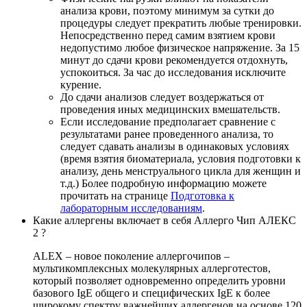
анализа крови, поэтому минимум за сутки до
процедуры следует прекратить любые тренировки.
Непосредственно перед самим взятием крови
недопустимо любое физическое напряжение. За 15
минут до сдачи крови рекомендуется отдохнуть,
успокоиться. За час до исследования исключите
курение.
До сдачи анализов следует воздержаться от
проведения иных медицинских вмешательств.
Если исследование предполагает сравнение с
результатами ранее проведенного анализа, то
следует сдавать анализы в одинаковых условиях
(время взятия биоматериала, условия подготовки к
анализу, день менструального цикла для женщин и
т.д.) Более подробную информацию можете
прочитать на странице
Подготовка к
лабораторным исследованиям
.
Какие аллергены включает в себя Аллерго Чип АЛЕКС
2 ?
ALEX – новое поколение аллергочипов –
мультикомплексных молекулярных аллерготестов,
который позволяет одновременно определить уровни
базового IgE общего и специфических IgE к более
широкому спектру важнейших аллергенов на основе 120