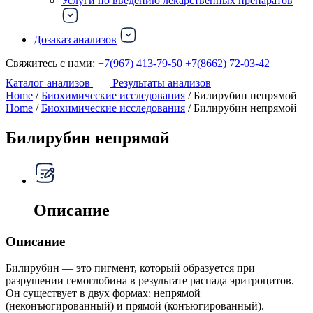
Услуги по введению лекарственных препаратов
Дозаказ анализов
Свяжитесь с нами:
+7(967) 413-79-50
+7(8662) 72-03-42
Каталог анализов
Результаты анализов
Home
/
Биохимические исследования
/ Билирубин непрямой
Home
/
Биохимические исследования
/ Билирубин непрямой
Билирубин непрямой
Описание
Описание
Билирубин — это пигмент, который образуется при
разрушении гемоглобина в результате распада эритроцитов.
Он существует в двух формах: непрямой
(неконъюгированный) и прямой (конъюгированный).