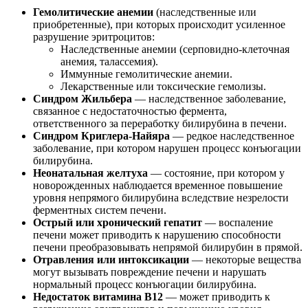
Гемолитические анемии
(наследственные или
приобретенные), при которых происходит усиленное
разрушение эритроцитов:
Наследственные анемии (серповидно-клеточная
анемия, талассемия).
Иммунные гемолитические анемии.
Лекарственные или токсические гемолизы.
Синдром Жильбера
— наследственное заболевание,
связанное с недостаточностью фермента,
ответственного за переработку билирубина в печени.
Синдром Криглера-Найяра
— редкое наследственное
заболевание, при котором нарушен процесс конъюгации
билирубина.
Неонатальная желтуха
— состояние, при котором у
новорожденных наблюдается временное повышение
уровня непрямого билирубина вследствие незрелости
ферментных систем печени.
Острый или хронический гепатит
— воспаление
печени может приводить к нарушению способности
печени преобразовывать непрямой билирубин в прямой.
Отравления или интоксикации
— некоторые вещества
могут вызывать повреждение печени и нарушать
нормальный процесс конъюгации билирубина.
Недостаток витамина B12
— может приводить к