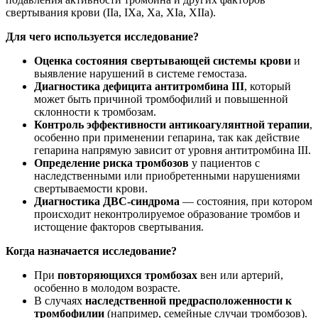
свертывания крови (IIa, IXa, Xa, XIa, XIIa).
Для чего используется исследование?
Оценка состояния свертывающей системы крови
и
выявление нарушений в системе гемостаза.
Диагностика дефицита антитромбина III
, который
может быть причиной тромбофилий и повышенной
склонности к тромбозам.
Контроль эффективности антикоагулянтной терапии
,
особенно при применении гепарина, так как действие
гепарина напрямую зависит от уровня антитромбина III.
Определение риска тромбозов
у пациентов с
наследственными или приобретенными нарушениями
свертываемости крови.
Диагностика ДВС-синдрома
— состояния, при котором
происходит неконтролируемое образование тромбов и
истощение факторов свертывания.
Когда назначается исследование?
При
повторяющихся тромбозах
вен или артерий,
особенно в молодом возрасте.
В случаях
наследственной предрасположенности к
тромбофилии
(например, семейные случаи тромбозов).