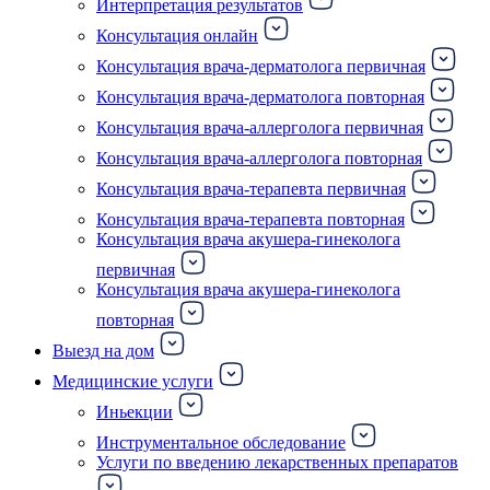
Интерпретация результатов
Консультация онлайн
Консультация врача-дерматолога первичная
Консультация врача-дерматолога повторная
Консультация врача-аллерголога первичная
Консультация врача-аллерголога повторная
Консультация врача-терапевта первичная
Консультация врача-терапевта повторная
Консультация врача акушера-гинеколога
первичная
Консультация врача акушера-гинеколога
повторная
Выезд на дом
Медицинские услуги
Иньекции
Инструментальное обследование
Услуги по введению лекарственных препаратов