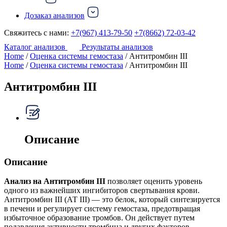
Дозаказ анализов
Свяжитесь с нами:
+7(967) 413-79-50
+7(8662) 72-03-42
Каталог анализов
Результаты анализов
Home
/
Оценка системы гемостаза
/ Антитромбин III
Home
/
Оценка системы гемостаза
/ Антитромбин III
Антитромбин III
Описание
Описание
Анализ на Антитромбин III
позволяет оценить уровень
одного из важнейших ингибиторов свертывания крови.
Антитромбин III (АТ III) — это белок, который синтезируется
в печени и регулирует систему гемостаза, предотвращая
избыточное образование тромбов. Он действует путем
подавления активности тромбина и других факторов