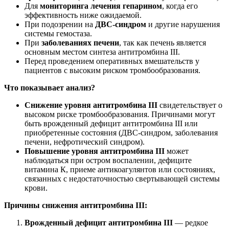
Для
мониторинга лечения гепарином
, когда его
эффективность ниже ожидаемой.
При подозрении на
ДВС-синдром
и другие нарушения
системы гемостаза.
При
заболеваниях печени
, так как печень является
основным местом синтеза антитромбина III.
Перед проведением оперативных вмешательств у
пациентов с высоким риском тромбообразования.
Что показывает анализ?
Снижение уровня антитромбина III
свидетельствует о
высоком риске тромбообразования. Причинами могут
быть врожденный дефицит антитромбина III или
приобретенные состояния (ДВС-синдром, заболевания
печени, нефротический синдром).
Повышение уровня антитромбина III
может
наблюдаться при остром воспалении, дефиците
витамина К, приеме антикоагулянтов или состояниях,
связанных с недостаточностью свертывающей системы
крови.
Причины снижения антитромбина III:
Врожденный дефицит антитромбина III
— редкое