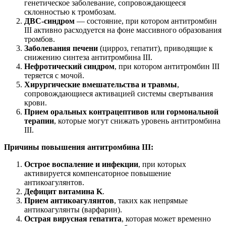
генетическое заболевание, сопровождающееся
склонностью к тромбозам.
ДВС-синдром
— состояние, при котором антитромбин
III активно расходуется на фоне массивного образования
тромбов.
Заболевания печени
(цирроз, гепатит), приводящие к
снижению синтеза антитромбина III.
Нефротический синдром
, при котором антитромбин III
теряется с мочой.
Хирургические вмешательства и травмы
,
сопровождающиеся активацией системы свертывания
крови.
Прием оральных контрацептивов или гормональной
терапии
, которые могут снижать уровень антитромбина
III.
Причины повышения антитромбина III:
Острое воспаление и инфекции
, при которых
активируется компенсаторное повышение
антикоагулянтов.
Дефицит витамина K
.
Прием антикоагулянтов
, таких как непрямые
антикоагулянты (варфарин).
Острая вирусная гепатита
, которая может временно