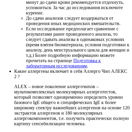
минут до сдачи крови рекомендуется отдохнуть,
успокоиться. За час до исследования исключите
курение.
До сдачи анализов следует воздержаться от
проведения иных медицинских вмешательств.
Если исследование предполагает сравнение с
результатами ранее проведенного анализа, то
следует сдавать анализы в одинаковых условиях
(время взятия биоматериала, условия подготовки к
анализу, день менструального цикла для женщин и
т.д.) Более подробную информацию можете
прочитать на странице
Подготовка к
лабораторным исследованиям
.
Какие аллергены включает в себя Аллерго Чип АЛЕКС
2 ?
ALEX – новое поколение аллергочипов –
мультикомплексных молекулярных аллерготестов,
который позволяет одновременно определить уровни
базового IgE общего и специфических IgE к более
широкому спектру важнейших аллергенов на основе 120
экстрактов аллергенов и 180 молекулярных
аллергокомпонентов, т.е. получить практически полную
картину сенсибилизации человека.