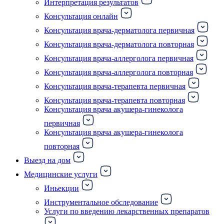
Интерпретация результатов
Консультация онлайн
Консультация врача-дерматолога первичная
Консультация врача-дерматолога повторная
Консультация врача-аллерголога первичная
Консультация врача-аллерголога повторная
Консультация врача-терапевта первичная
Консультация врача-терапевта повторная
Консультация врача акушера-гинеколога
первичная
Консультация врача акушера-гинеколога
повторная
Выезд на дом
Медицинские услуги
Иньекции
Инструментальное обследование
Услуги по введению лекарственных препаратов