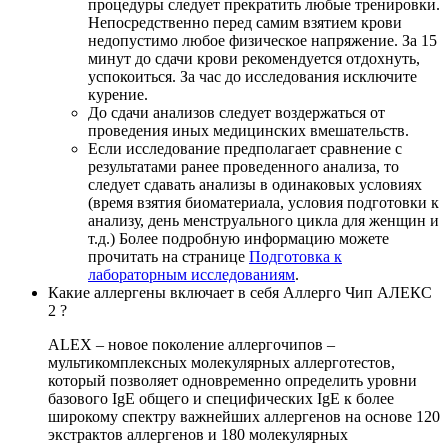
процедуры следует прекратить любые тренировки.
Непосредственно перед самим взятием крови
недопустимо любое физическое напряжение. За 15
минут до сдачи крови рекомендуется отдохнуть,
успокоиться. За час до исследования исключите
курение.
До сдачи анализов следует воздержаться от
проведения иных медицинских вмешательств.
Если исследование предполагает сравнение с
результатами ранее проведенного анализа, то
следует сдавать анализы в одинаковых условиях
(время взятия биоматериала, условия подготовки к
анализу, день менструального цикла для женщин и
т.д.) Более подробную информацию можете
прочитать на странице
Подготовка к
лабораторным исследованиям
.
Какие аллергены включает в себя Аллерго Чип АЛЕКС
2 ?
ALEX – новое поколение аллергочипов –
мультикомплексных молекулярных аллерготестов,
который позволяет одновременно определить уровни
базового IgE общего и специфических IgE к более
широкому спектру важнейших аллергенов на основе 120
экстрактов аллергенов и 180 молекулярных