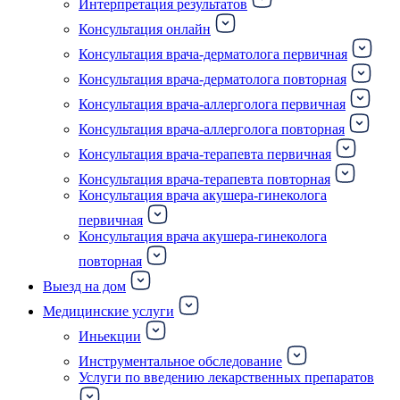
Интерпретация результатов
Консультация онлайн
Консультация врача-дерматолога первичная
Консультация врача-дерматолога повторная
Консультация врача-аллерголога первичная
Консультация врача-аллерголога повторная
Консультация врача-терапевта первичная
Консультация врача-терапевта повторная
Консультация врача акушера-гинеколога
первичная
Консультация врача акушера-гинеколога
повторная
Выезд на дом
Медицинские услуги
Иньекции
Инструментальное обследование
Услуги по введению лекарственных препаратов