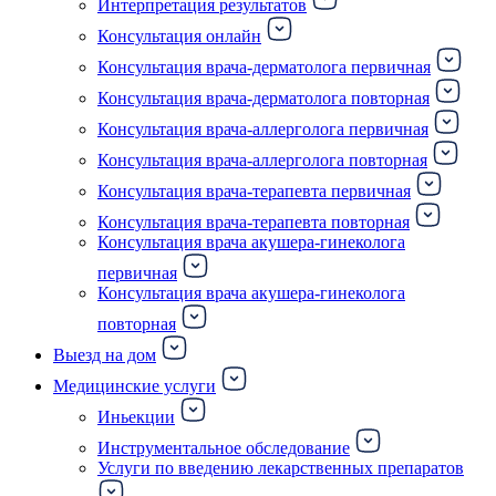
Интерпретация результатов
Консультация онлайн
Консультация врача-дерматолога первичная
Консультация врача-дерматолога повторная
Консультация врача-аллерголога первичная
Консультация врача-аллерголога повторная
Консультация врача-терапевта первичная
Консультация врача-терапевта повторная
Консультация врача акушера-гинеколога
первичная
Консультация врача акушера-гинеколога
повторная
Выезд на дом
Медицинские услуги
Иньекции
Инструментальное обследование
Услуги по введению лекарственных препаратов