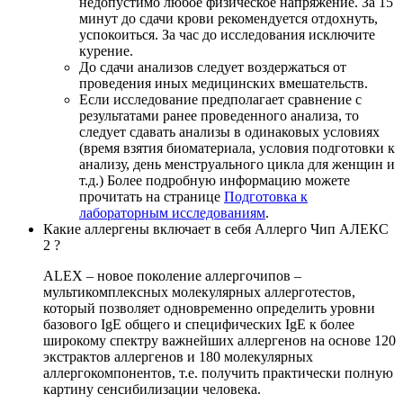
недопустимо любое физическое напряжение. За 15
минут до сдачи крови рекомендуется отдохнуть,
успокоиться. За час до исследования исключите
курение.
До сдачи анализов следует воздержаться от
проведения иных медицинских вмешательств.
Если исследование предполагает сравнение с
результатами ранее проведенного анализа, то
следует сдавать анализы в одинаковых условиях
(время взятия биоматериала, условия подготовки к
анализу, день менструального цикла для женщин и
т.д.) Более подробную информацию можете
прочитать на странице
Подготовка к
лабораторным исследованиям
.
Какие аллергены включает в себя Аллерго Чип АЛЕКС
2 ?
ALEX – новое поколение аллергочипов –
мультикомплексных молекулярных аллерготестов,
который позволяет одновременно определить уровни
базового IgE общего и специфических IgE к более
широкому спектру важнейших аллергенов на основе 120
экстрактов аллергенов и 180 молекулярных
аллергокомпонентов, т.е. получить практически полную
картину сенсибилизации человека.