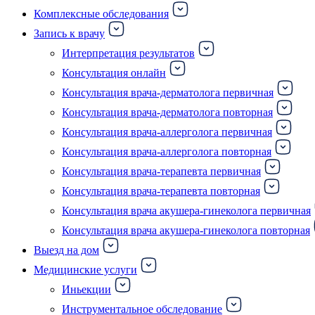
Комплексные обследования
Запись к врачу
Интерпретация результатов
Консультация онлайн
Консультация врача-дерматолога первичная
Консультация врача-дерматолога повторная
Консультация врача-аллерголога первичная
Консультация врача-аллерголога повторная
Консультация врача-терапевта первичная
Консультация врача-терапевта повторная
Консультация врача акушера-гинеколога первичная
Консультация врача акушера-гинеколога повторная
Выезд на дом
Медицинские услуги
Иньекции
Инструментальное обследование