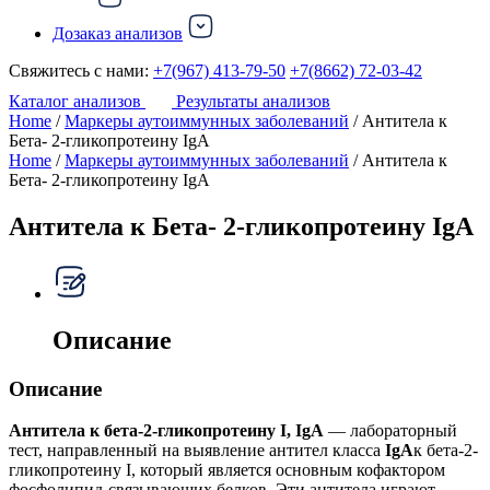
Дозаказ анализов
Свяжитесь с нами:
+7(967) 413-79-50
+7(8662) 72-03-42
Каталог анализов
Результаты анализов
Home
/
Маркеры аутоиммунных заболеваний
/ Антитела к
Бета- 2-гликопротеину IgA
Home
/
Маркеры аутоиммунных заболеваний
/ Антитела к
Бета- 2-гликопротеину IgA
Антитела к Бета- 2-гликопротеину IgA
Описание
Описание
Антитела к бета-2-гликопротеину I, IgA
— лабораторный
тест, направленный на выявление антител класса
IgA
к бета-2-
гликопротеину I, который является основным кофактором
фосфолипид-связывающих белков. Эти антитела играют