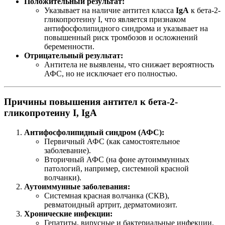
Положительный результат:
Указывает на наличие антител класса
IgA
к бета-2-
гликопротеину I, что является признаком
антифосфолипидного синдрома и указывает на
повышенный риск тромбозов и осложнений
беременности.
Отрицательный результат:
Антитела не выявлены, что снижает вероятность
АФС, но не исключает его полностью.
Причины повышения антител к бета-2-
гликопротеину I, IgA
Антифосфолипидный синдром (АФС):
Первичный АФС (как самостоятельное
заболевание).
Вторичный АФС (на фоне аутоиммунных
патологий, например, системной красной
волчанки).
Аутоиммунные заболевания:
Системная красная волчанка (СКВ),
ревматоидный артрит, дерматомиозит.
Хронические инфекции:
Гепатиты, вирусные и бактериальные инфекции.