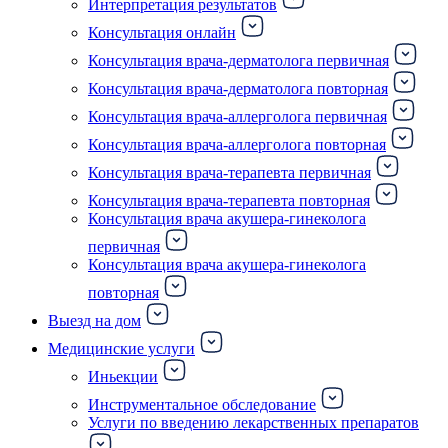
Интерпретация результатов
Консультация онлайн
Консультация врача-дерматолога первичная
Консультация врача-дерматолога повторная
Консультация врача-аллерголога первичная
Консультация врача-аллерголога повторная
Консультация врача-терапевта первичная
Консультация врача-терапевта повторная
Консультация врача акушера-гинеколога
первичная
Консультация врача акушера-гинеколога
повторная
Выезд на дом
Медицинские услуги
Иньекции
Инструментальное обследование
Услуги по введению лекарственных препаратов