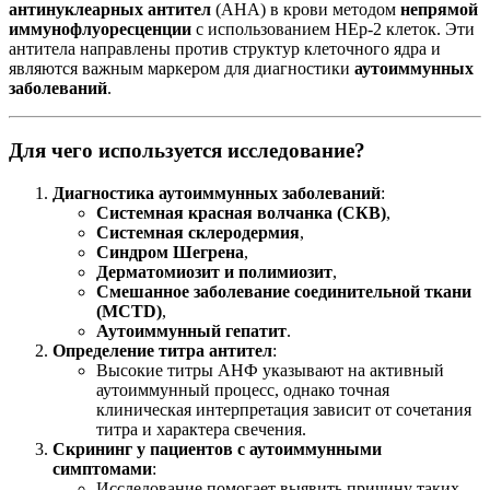
антинуклеарных антител
(АНА) в крови методом
непрямой
иммунофлуоресценции
с использованием HEp-2 клеток. Эти
антитела направлены против структур клеточного ядра и
являются важным маркером для диагностики
аутоиммунных
заболеваний
.
Для чего используется исследование?
Диагностика аутоиммунных заболеваний
:
Системная красная волчанка (СКВ)
,
Системная склеродермия
,
Синдром Шегрена
,
Дерматомиозит и полимиозит
,
Смешанное заболевание соединительной ткани
(MCTD)
,
Аутоиммунный гепатит
.
Определение титра антител
:
Высокие титры АНФ указывают на активный
аутоиммунный процесс, однако точная
клиническая интерпретация зависит от сочетания
титра и характера свечения.
Скрининг у пациентов с аутоиммунными
симптомами
:
Исследование помогает выявить причину таких