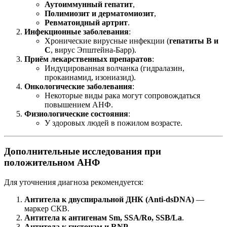
Аутоиммунный гепатит
,
Полимиозит и дерматомиозит
,
Ревматоидный артрит
.
Инфекционные заболевания
:
Хронические вирусные инфекции (
гепатиты B и
C
, вирус Эпштейна-Барр).
Приём лекарственных препаратов
:
Индуцированная волчанка (гидралазин,
прокаинамид, изониазид).
Онкологические заболевания
:
Некоторые виды рака могут сопровождаться
повышением АНФ.
Физиологические состояния
:
У здоровых людей в пожилом возрасте.
Дополнительные исследования при
положительном АНФ
Для уточнения диагноза рекомендуется:
Антитела к двуспиральной ДНК (Anti-dsDNA)
—
маркер СКВ.
Антитела к антигенам Sm, SSA/Ro, SSB/La
.
Антитела к гистонам и RNP
.