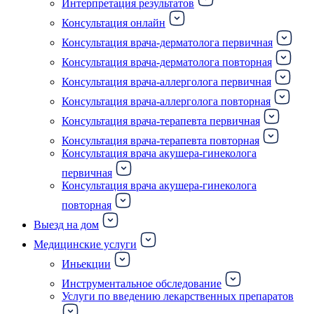
Интерпретация результатов
Консультация онлайн
Консультация врача-дерматолога первичная
Консультация врача-дерматолога повторная
Консультация врача-аллерголога первичная
Консультация врача-аллерголога повторная
Консультация врача-терапевта первичная
Консультация врача-терапевта повторная
Консультация врача акушера-гинеколога
первичная
Консультация врача акушера-гинеколога
повторная
Выезд на дом
Медицинские услуги
Иньекции
Инструментальное обследование
Услуги по введению лекарственных препаратов