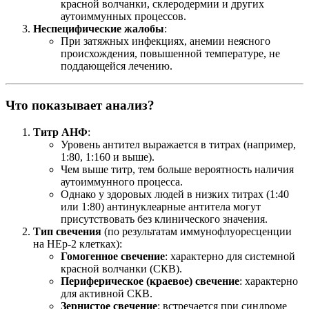
красной волчанки, склеродермии и других
аутоиммунных процессов.
Неспецифические жалобы
:
При затяжных инфекциях, анемии неясного
происхождения, повышенной температуре, не
поддающейся лечению.
Что показывает анализ?
Титр АНФ
:
Уровень антител выражается в титрах (например,
1:80, 1:160 и выше).
Чем выше титр, тем больше вероятность наличия
аутоиммунного процесса.
Однако у здоровых людей в низких титрах (1:40
или 1:80) антинуклеарные антитела могут
присутствовать без клинического значения.
Тип свечения
(по результатам иммунофлуоресценции
на HEp-2 клетках):
Гомогенное свечение
: характерно для системной
красной волчанки (СКВ).
Периферическое (краевое) свечение
: характерно
для активной СКВ.
Зернистое свечение
: встречается при синдроме