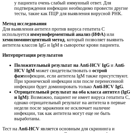
у пациента очень слабый иммунный ответ. Для
подтверждения инфекции необходимо провести другие
тесты, такие как ПЦР для выявления вирусной РНК.
Метод исследования
Для выявления антител против вируса гепатита C
используется
иммуноферментный анализ (ИФА)
или
хемилюминесцентный метод
, который позволяет выявить
антитела классов IgG и IgM в сыворотке крови пациента.
Интерпретация результатов
Положительный результат на Anti-HCV IgG
и
Anti-
HCV IgM
может свидетельствовать о
острой
фазе
инфекции, если антитела IgM также присутствуют.
При хронической инфекции или после перенесенной
инфекции будет доминировать только
Anti-HCV IgG
.
Отрицательный результат на оба класса антител (IgG
и IgM)
: Возможно, пациент не имеет вируса гепатита C,
однако отрицательный результат на антитела в первые
недели после заражения не исключает наличие
инфекции, так как антитела могут еще не быть
выработаны.
Тест на
Anti-HCV
является основным для скрининга и