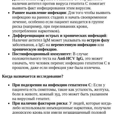
наличия антител против вируса гепатита С помогает
выявить факт инфицирования этим вирусом.
Раннее выявление инфекции
: Для того чтобы выявить
инфекцию на ранних стадиях и начать своевременное
лечение, особенно если пациент находится в группе
риска (например, при переливаниях крови,
употреблении наркотиков).
Дифференциация острых и хронических инфекций
:
Наличие антител IgM может указывать на
острую фазу
заболевания, а IgG на
перенесенную инфекцию
или
хроническую инфекцию
.
Постинфекционный иммунитет
: В случае
положительного теста на
Anti-HCV IgG
, это может
означать, что человек перенес инфекцию гепатитом C в
прошлом, даже если инфекция уже была излечена.
Когда назначается исследование?
При подозрении на инфекцию гепатитом C
: Если у
пациента есть симптомы, такие как усталость, желтуха,
боли в животе, кожный зуд, это может быть указанием
на вирусный гепатит.
При наличии факторов риска
: У людей, которые когда-
либо использовали инъекционные наркотики, получали
донорскую кровь или имели незащищенный половой