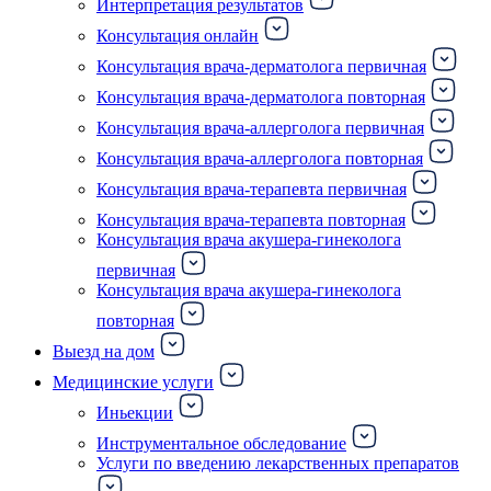
Интерпретация результатов
Консультация онлайн
Консультация врача-дерматолога первичная
Консультация врача-дерматолога повторная
Консультация врача-аллерголога первичная
Консультация врача-аллерголога повторная
Консультация врача-терапевта первичная
Консультация врача-терапевта повторная
Консультация врача акушера-гинеколога
первичная
Консультация врача акушера-гинеколога
повторная
Выезд на дом
Медицинские услуги
Иньекции
Инструментальное обследование
Услуги по введению лекарственных препаратов