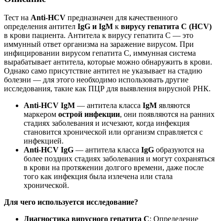
Тест на
Anti-HCV
предназначен для качественного
определения антител
IgG и IgM
к
вирусу гепатита С (HCV)
в крови пациента. Антитела к вирусу гепатита С — это
иммунный ответ организма на заражение вирусом. При
инфицировании вирусом гепатита С, иммунная система
вырабатывает антитела, которые можно обнаружить в крови.
Однако само присутствие антител не указывает на стадию
болезни — для этого необходимо использовать другие
исследования, такие как ПЦР для выявления вирусной РНК.
Anti-HCV IgM
— антитела класса
IgM
являются
маркером
острой инфекции
, они появляются на ранних
стадиях заболевания и исчезают, когда инфекция
становится хронической или организм справляется с
инфекцией.
Anti-HCV IgG
— антитела класса
IgG
образуются на
более поздних стадиях заболевания и могут сохраняться
в крови на протяжении долгого времени, даже после
того как инфекция была излечена или стала
хронической.
Для чего используется исследование?
Диагностика вирусного гепатита C
: Определение