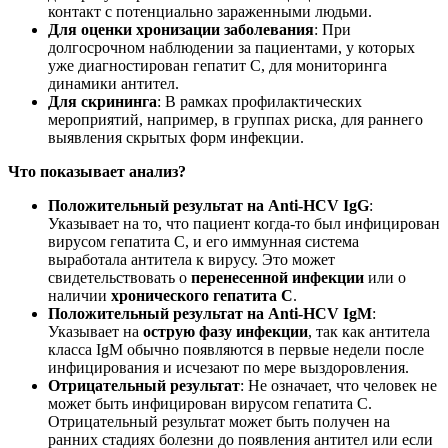
контакт с потенциально зараженными людьми.
Для оценки хронизации заболевания
: При
долгосрочном наблюдении за пациентами, у которых
уже диагностирован гепатит C, для мониторинга
динамики антител.
Для скрининга
: В рамках профилактических
мероприятий, например, в группах риска, для раннего
выявления скрытых форм инфекции.
Что показывает анализ?
Положительный результат на Anti-HCV IgG
:
Указывает на то, что пациент когда-то был инфицирован
вирусом гепатита C, и его иммунная система
выработала антитела к вирусу. Это может
свидетельствовать о
перенесенной инфекции
или о
наличии
хронического гепатита C
.
Положительный результат на Anti-HCV IgM
:
Указывает на
острую фазу инфекции
, так как антитела
класса IgM обычно появляются в первые недели после
инфицирования и исчезают по мере выздоровления.
Отрицательный результат
: Не означает, что человек не
может быть инфицирован вирусом гепатита C.
Отрицательный результат может быть получен на
ранних стадиях болезни до появления антител или если