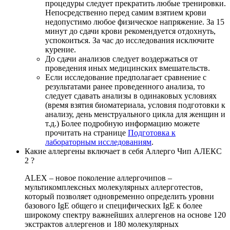
процедуры следует прекратить любые тренировки.
Непосредственно перед самим взятием крови
недопустимо любое физическое напряжение. За 15
минут до сдачи крови рекомендуется отдохнуть,
успокоиться. За час до исследования исключите
курение.
До сдачи анализов следует воздержаться от
проведения иных медицинских вмешательств.
Если исследование предполагает сравнение с
результатами ранее проведенного анализа, то
следует сдавать анализы в одинаковых условиях
(время взятия биоматериала, условия подготовки к
анализу, день менструального цикла для женщин и
т.д.) Более подробную информацию можете
прочитать на странице
Подготовка к
лабораторным исследованиям
.
Какие аллергены включает в себя Аллерго Чип АЛЕКС
2 ?
ALEX – новое поколение аллергочипов –
мультикомплексных молекулярных аллерготестов,
который позволяет одновременно определить уровни
базового IgE общего и специфических IgE к более
широкому спектру важнейших аллергенов на основе 120
экстрактов аллергенов и 180 молекулярных