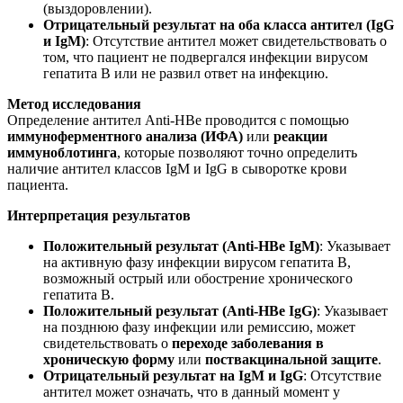
(выздоровлении).
Отрицательный результат на оба класса антител (IgG
и IgM)
: Отсутствие антител может свидетельствовать о
том, что пациент не подвергался инфекции вирусом
гепатита B или не развил ответ на инфекцию.
Метод исследования
Определение антител Anti-HBe проводится с помощью
иммуноферментного анализа (ИФА)
или
реакции
иммуноблотинга
, которые позволяют точно определить
наличие антител классов IgM и IgG в сыворотке крови
пациента.
Интерпретация результатов
Положительный результат (Anti-HBe IgM)
: Указывает
на активную фазу инфекции вирусом гепатита B,
возможный острый или обострение хронического
гепатита B.
Положительный результат (Anti-HBe IgG)
: Указывает
на позднюю фазу инфекции или ремиссию, может
свидетельствовать о
переходе заболевания в
хроническую форму
или
поствакцинальной защите
.
Отрицательный результат на IgM и IgG
: Отсутствие
антител может означать, что в данный момент у