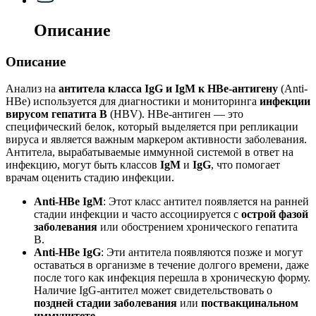
Описание
Описание
Анализ на
антитела класса IgG и IgM к HBе-антигену
(Anti-
HBe) используется для диагностики и мониторинга
инфекции
вирусом гепатита B
(HBV). HBе-антиген — это
специфический белок, который выделяется при репликации
вируса и является важным маркером активности заболевания.
Антитела, вырабатываемые иммунной системой в ответ на
инфекцию, могут быть классов
IgM
и
IgG
, что помогает
врачам оценить стадию инфекции.
Anti-HBe IgM
: Этот класс антител появляется на ранней
стадии инфекции и часто ассоциируется с
острой фазой
заболевания
или обострением хронического гепатита
B.
Anti-HBe IgG
: Эти антитела появляются позже и могут
оставаться в организме в течение долгого времени, даже
после того как инфекция перешла в хроническую форму.
Наличие IgG-антител может свидетельствовать о
поздней стадии заболевания
или
поствакцинальном
иммунитете
.