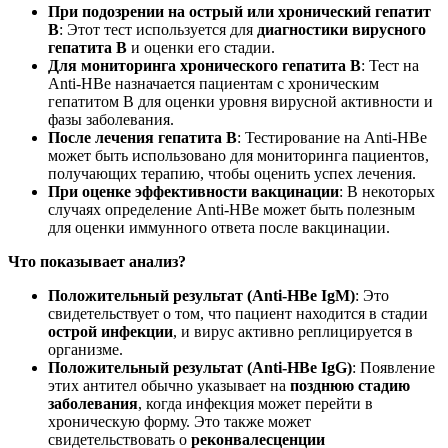
При подозрении на острый или хронический гепатит
B
: Этот тест используется для
диагностики вирусного
гепатита B
и оценки его стадии.
Для мониторинга хронического гепатита B
: Тест на
Anti-HBe назначается пациентам с хроническим
гепатитом B для оценки уровня вирусной активности и
фазы заболевания.
После лечения гепатита B
: Тестирование на Anti-HBe
может быть использовано для мониторинга пациентов,
получающих терапию, чтобы оценить успех лечения.
При оценке эффективности вакцинации
: В некоторых
случаях определение Anti-HBe может быть полезным
для оценки иммунного ответа после вакцинации.
Что показывает анализ?
Положительный результат (Anti-HBe IgM)
: Это
свидетельствует о том, что пациент находится в стадии
острой инфекции
, и вирус активно реплицируется в
организме.
Положительный результат (Anti-HBe IgG)
: Появление
этих антител обычно указывает на
позднюю стадию
заболевания
, когда инфекция может перейти в
хроническую форму. Это также может
свидетельствовать о
реконвалесценции