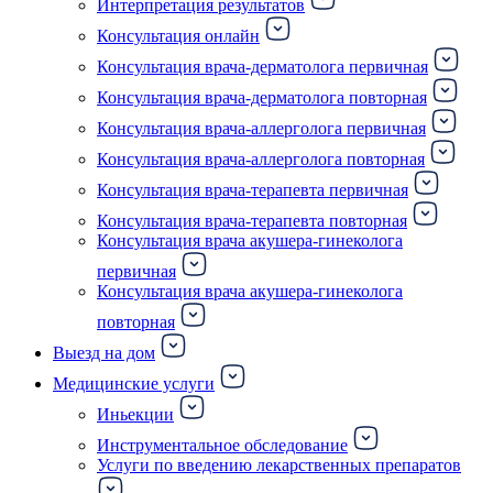
Интерпретация результатов
Консультация онлайн
Консультация врача-дерматолога первичная
Консультация врача-дерматолога повторная
Консультация врача-аллерголога первичная
Консультация врача-аллерголога повторная
Консультация врача-терапевта первичная
Консультация врача-терапевта повторная
Консультация врача акушера-гинеколога
первичная
Консультация врача акушера-гинеколога
повторная
Выезд на дом
Медицинские услуги
Иньекции
Инструментальное обследование
Услуги по введению лекарственных препаратов