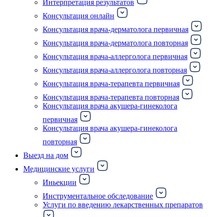
Интерпретация результатов
Консультация онлайн
Консультация врача-дерматолога первичная
Консультация врача-дерматолога повторная
Консультация врача-аллерголога первичная
Консультация врача-аллерголога повторная
Консультация врача-терапевта первичная
Консультация врача-терапевта повторная
Консультация врача акушера-гинеколога
первичная
Консультация врача акушера-гинеколога
повторная
Выезд на дом
Медицинские услуги
Иньекции
Инструментальное обследование
Услуги по введению лекарственных препаратов