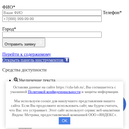
ФИО*
Телефон*
Город*
Отправить заявку
Перейти к содержимому
Открыть панель инструментов
Средства доступности
Увеличение текста
Уменьшение текста
Оставляя данные на сайте https://cda-lab.ru/, Вы соглашаетесь с
Оттенки серого
указанной
Политикой конфиденциальности
и защиты информации.
Высокий контраст
Мы используем соокіе для наилучшего представления нашего
Негативный контраст
сайта. Если Вы продолжите использовать сайт, мы будем считать,
Светлый фон
что Вас это устраивает. Этот сайт использует сервис веб-аналитики
Подчёркивание ссылок
Яндекс Метрика, предоставляемый компанией ООО «ЯНДЕКС».
Читабельный шрифт
OK
Сброс