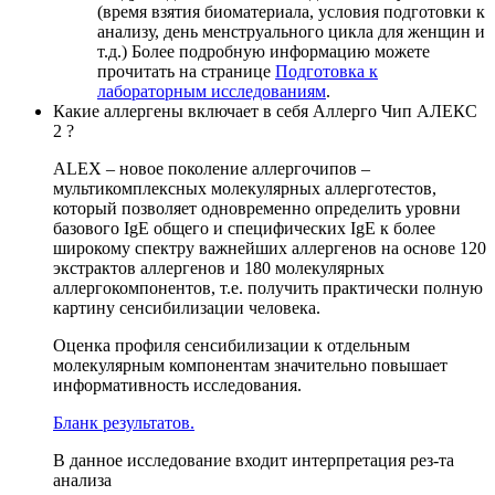
(время взятия биоматериала, условия подготовки к
анализу, день менструального цикла для женщин и
т.д.) Более подробную информацию можете
прочитать на странице
Подготовка к
лабораторным исследованиям
.
Какие аллергены включает в себя Аллерго Чип АЛЕКС
2 ?
ALEX – новое поколение аллергочипов –
мультикомплексных молекулярных аллерготестов,
который позволяет одновременно определить уровни
базового IgE общего и специфических IgE к более
широкому спектру важнейших аллергенов на основе 120
экстрактов аллергенов и 180 молекулярных
аллергокомпонентов, т.е. получить практически полную
картину сенсибилизации человека.
Оценка профиля сенсибилизации к отдельным
молекулярным компонентам значительно повышает
информативность исследования.
Бланк результатов.
В данное исследование входит интерпретация рез-та
анализа