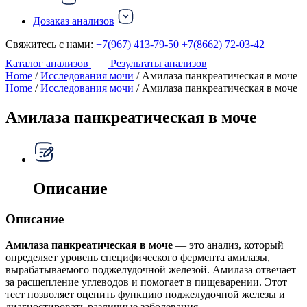
Дозаказ анализов
Свяжитесь с нами:
+7(967) 413-79-50
+7(8662) 72-03-42
Каталог анализов
Результаты анализов
Home
/
Исследования мочи
/ Амилаза панкреатическая в моче
Home
/
Исследования мочи
/ Амилаза панкреатическая в моче
Амилаза панкреатическая в моче
Описание
Описание
Амилаза панкреатическая в моче
— это анализ, который
определяет уровень специфического фермента амилазы,
вырабатываемого поджелудочной железой. Амилаза отвечает
за расщепление углеводов и помогает в пищеварении. Этот
тест позволяет оценить функцию поджелудочной железы и
диагностировать различные заболевания.