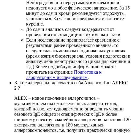
Непосредственно перед самим взятием крови
недопустимо любое физическое напряжение. За 15
минут до сдачи крови рекомендуется отдохнуть,
успокоиться. За час до исследования исключите
курение.
До сдачи анализов следует воздержаться от
проведения иных медицинских вмешательств.
Если исследование предполагает сравнение с
результатами ранее проведенного анализа, то
следует сдавать анализы в одинаковых условиях
(время взятия биоматериала, условия подготовки к
анализу, день менструального цикла для женщин и
т.д.) Более подробную информацию можете
прочитать на странице
Подготовка к
лабораторным исследованиям
.
Какие аллергены включает в себя Аллерго Чип АЛЕКС
2 ?
ALEX – новое поколение аллергочипов –
мультикомплексных молекулярных аллерготестов,
который позволяет одновременно определить уровни
базового IgE общего и специфических IgE к более
широкому спектру важнейших аллергенов на основе 120
экстрактов аллергенов и 180 молекулярных
аллергокомпонентов, т.е. получить практически полную