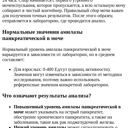
24 часа. Сбор начинается с первого утреннего
мочеиспускания, которое пропускается, а всю остальную мочу
собирают в чистый контейнер. Правильный сбор мочи важен
для получения точных результатов. После этого образец
отправляется в лабораторию, где проводится анализ.
Нормальные значения амилазы
панкреатической в моче
Нормальный уровень амилазы панкреатической в моче
варьируется в зависимости от лаборатории, но в среднем
составляет:
Для взрослых: 0-400 Ед/сут (единиц активности).
Значения могут изменяться в зависимости от методики
исследования, поэтому важно использовать
референсные значения конкретной лаборатории.
Что означают результаты анализа?
Повышенный уровень амилазы панкреатической в
моче
может указывать на острый панкреатит,
обострение хронического панкреатита, а также на
заболевания, такие как рак поджелудочной железы.
Низкий уровень амилазы
может сигнализировать о