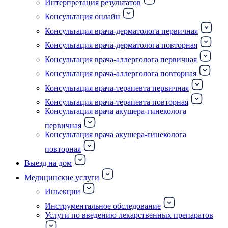
Интерпретация результатов
Консультация онлайн
Консультация врача-дерматолога первичная
Консультация врача-дерматолога повторная
Консультация врача-аллерголога первичная
Консультация врача-аллерголога повторная
Консультация врача-терапевта первичная
Консультация врача-терапевта повторная
Консультация врача акушера-гинеколога
первичная
Консультация врача акушера-гинеколога
повторная
Выезд на дом
Медицинские услуги
Иньекции
Инструментальное обследование
Услуги по введению лекарственных препаратов