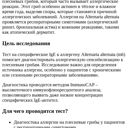
плесневых грибов, который часто вызывает аллергические
реакции. Этот гриб особенно активен в тёплое и влажное
время года, выделяя споры, которые становятся причиной
аллергических заболеваний. Аллергия на Alternaria alternata
проявляется респираторными симптомами (аллергический
ринит, бронхиальная астма) и кожными реакциями, такими
как атопический дерматит.
Цель исследования
Тест на специфические IgE к аллергену Alternaria alternata (m6)
помогает диагностировать аллергическую сенсибилизацию к
плесневым грибам. Исследование важно для определения
источника аллергии, особенно у пациентов с хроническими
или сезонными респираторными заболеваниями.
Диагностика проводится методом ImmunoCAP –
высокоточного иммунофлюоресцентного анализа,
позволяющего выявить даже низкие концентрации
специфических IgE-антител.
Для чего проводится тест?
Диагностика аллергии на плесневые грибы у пациентов
с респираторными симптомами.