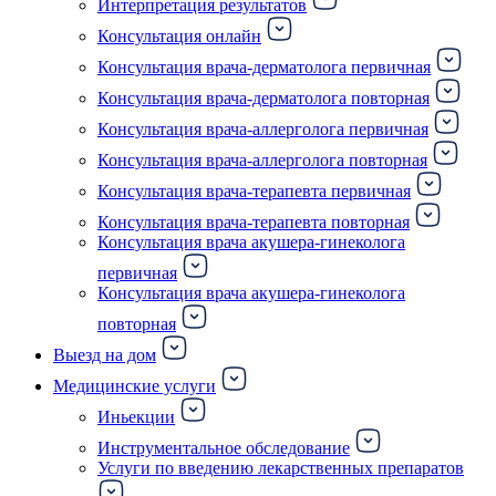
Интерпретация результатов
Консультация онлайн
Консультация врача-дерматолога первичная
Консультация врача-дерматолога повторная
Консультация врача-аллерголога первичная
Консультация врача-аллерголога повторная
Консультация врача-терапевта первичная
Консультация врача-терапевта повторная
Консультация врача акушера-гинеколога
первичная
Консультация врача акушера-гинеколога
повторная
Выезд на дом
Медицинские услуги
Иньекции
Инструментальное обследование
Услуги по введению лекарственных препаратов