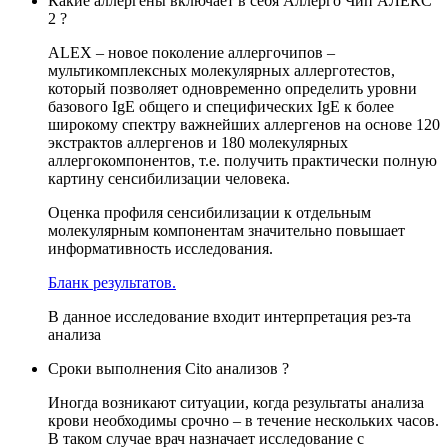
Какие аллергены включает в себя Аллерго Чип АЛЕКС
2 ?
ALEX – новое поколение аллергочипов –
мультикомплексных молекулярных аллерготестов,
который позволяет одновременно определить уровни
базового IgE общего и специфических IgE к более
широкому спектру важнейших аллергенов на основе 120
экстрактов аллергенов и 180 молекулярных
аллергокомпонентов, т.е. получить практически полную
картину сенсибилизации человека.
Оценка профиля сенсибилизации к отдельным
молекулярным компонентам значительно повышает
информативность исследования.
Бланк результатов.
В данное исследование входит интерпретация рез-та
анализа
Сроки выполнения Cito анализов ?
Иногда возникают ситуации, когда результаты анализа
крови необходимы срочно – в течение нескольких часов.
В таком случае врач назначает исследование с