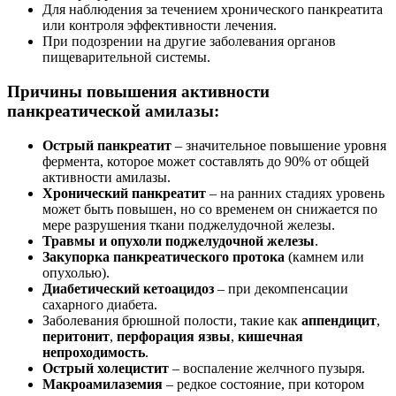
Для наблюдения за течением хронического панкреатита
или контроля эффективности лечения.
При подозрении на другие заболевания органов
пищеварительной системы.
Причины повышения активности
панкреатической амилазы:
Острый панкреатит
– значительное повышение уровня
фермента, которое может составлять до 90% от общей
активности амилазы.
Хронический панкреатит
– на ранних стадиях уровень
может быть повышен, но со временем он снижается по
мере разрушения ткани поджелудочной железы.
Травмы и опухоли поджелудочной железы
.
Закупорка панкреатического протока
(камнем или
опухолью).
Диабетический кетоацидоз
– при декомпенсации
сахарного диабета.
Заболевания брюшной полости, такие как
аппендицит
,
перитонит
,
перфорация язвы
,
кишечная
непроходимость
.
Острый холецистит
– воспаление желчного пузыря.
Макроамилаземия
– редкое состояние, при котором