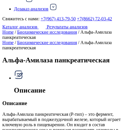
Дозаказ анализов
Свяжитесь с нами:
+7(967) 413-79-50
+7(8662) 72-03-42
Каталог анализов
Результаты анализов
Home
/
Биохимические исследования
/ Альфа-Амилаза
панкреатическая
Home
/
Биохимические исследования
/ Альфа-Амилаза
панкреатическая
Альфа-Амилаза панкреатическая
Описание
Описание
Альфа-Амилаза панкреатическая (P-тип) – это фермент,
вырабатываемый в поджелудочной железе, который играет
ключевую роль в пищеварении. Он входит в состав
панкреатического сока и помогает расщеплять углеводы в