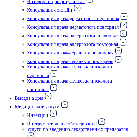
Интерпретация результатов
Консультация онлайн
Консультация врача-дерматолога первичная
Консультация врача-дерматолога повторная
Консультация врача-аллерголога первичная
Консультация врача-аллерголога повторная
Консультация врача-терапевта первичная
Консультация врача-терапевта повторная
Консультация врача акушера-гинеколога
первичная
Консультация врача акушера-гинеколога
повторная
Выезд на дом
Медицинские услуги
Иньекции
Инструментальное обследование
Услуги по введению лекарственных препаратов