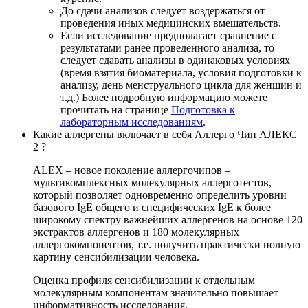
До сдачи анализов следует воздержаться от
проведения иных медицинских вмешательств.
Если исследование предполагает сравнение с
результатами ранее проведенного анализа, то
следует сдавать анализы в одинаковых условиях
(время взятия биоматериала, условия подготовки к
анализу, день менструального цикла для женщин и
т.д.) Более подробную информацию можете
прочитать на странице
Подготовка к
лабораторным исследованиям
.
Какие аллергены включает в себя Аллерго Чип АЛЕКС
2 ?
ALEX – новое поколение аллергочипов –
мультикомплексных молекулярных аллерготестов,
который позволяет одновременно определить уровни
базового IgE общего и специфических IgE к более
широкому спектру важнейших аллергенов на основе 120
экстрактов аллергенов и 180 молекулярных
аллергокомпонентов, т.е. получить практически полную
картину сенсибилизации человека.
Оценка профиля сенсибилизации к отдельным
молекулярным компонентам значительно повышает
информативность исследования.