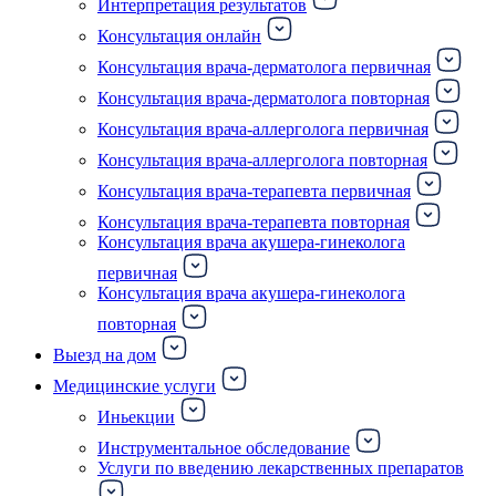
Интерпретация результатов
Консультация онлайн
Консультация врача-дерматолога первичная
Консультация врача-дерматолога повторная
Консультация врача-аллерголога первичная
Консультация врача-аллерголога повторная
Консультация врача-терапевта первичная
Консультация врача-терапевта повторная
Консультация врача акушера-гинеколога
первичная
Консультация врача акушера-гинеколога
повторная
Выезд на дом
Медицинские услуги
Иньекции
Инструментальное обследование
Услуги по введению лекарственных препаратов