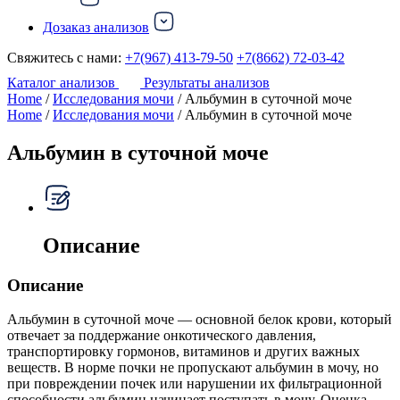
Дозаказ анализов
Свяжитесь с нами:
+7(967) 413-79-50
+7(8662) 72-03-42
Каталог анализов
Результаты анализов
Home
/
Исследования мочи
/ Альбумин в суточной моче
Home
/
Исследования мочи
/ Альбумин в суточной моче
Альбумин в суточной моче
Описание
Описание
Альбумин в суточной моче — основной белок крови, который
отвечает за поддержание онкотического давления,
транспортировку гормонов, витаминов и других важных
веществ. В норме почки не пропускают альбумин в мочу, но
при повреждении почек или нарушении их фильтрационной
способности альбумин начинает поступать в мочу. Оценка