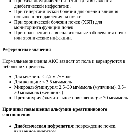
При сахарном диабете I и II типа для выявления
диабетической нефропатии.
При гипертонической болезни для оценки влияния
повышенного давления на почки.
При хронической болезни почек (ХБП) для
мониторинга функции почек.
При подозрении на воспалительные заболевания почек
или хронические инфекции.
Референсные значения
Нормальные значения АКС зависят от пола и варьируются в
небольших пределах.
Для мужчин: < 2,5 мг/ммоль
Для женщин: < 3,5 мг/ммоль
Микроальбуминурия: 2,5–30 мг/ммоль (мужчины), 3,5–
30 мг/ммоль (женщины)
Протеинурия (значительное повышение): > 30 мг/ммоль
Причины повышения альбумин-креатининового
соотношения
Диабетическая нефропатия
: повреждение почек,
вызванное диабетом.