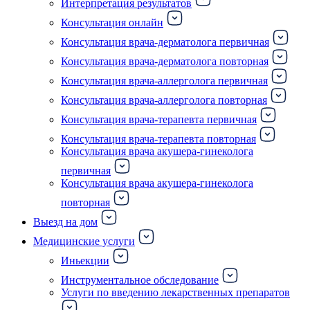
Интерпретация результатов
Консультация онлайн
Консультация врача-дерматолога первичная
Консультация врача-дерматолога повторная
Консультация врача-аллерголога первичная
Консультация врача-аллерголога повторная
Консультация врача-терапевта первичная
Консультация врача-терапевта повторная
Консультация врача акушера-гинеколога
первичная
Консультация врача акушера-гинеколога
повторная
Выезд на дом
Медицинские услуги
Иньекции
Инструментальное обследование
Услуги по введению лекарственных препаратов