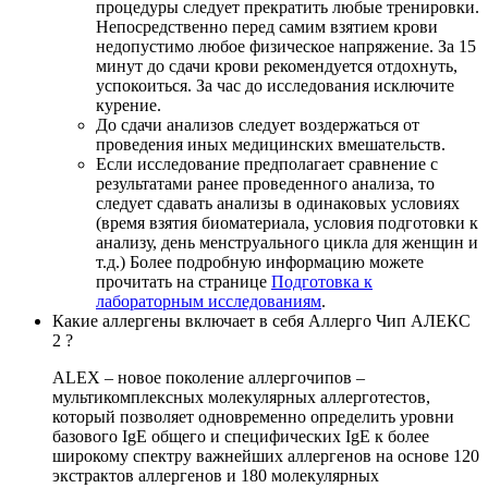
процедуры следует прекратить любые тренировки.
Непосредственно перед самим взятием крови
недопустимо любое физическое напряжение. За 15
минут до сдачи крови рекомендуется отдохнуть,
успокоиться. За час до исследования исключите
курение.
До сдачи анализов следует воздержаться от
проведения иных медицинских вмешательств.
Если исследование предполагает сравнение с
результатами ранее проведенного анализа, то
следует сдавать анализы в одинаковых условиях
(время взятия биоматериала, условия подготовки к
анализу, день менструального цикла для женщин и
т.д.) Более подробную информацию можете
прочитать на странице
Подготовка к
лабораторным исследованиям
.
Какие аллергены включает в себя Аллерго Чип АЛЕКС
2 ?
ALEX – новое поколение аллергочипов –
мультикомплексных молекулярных аллерготестов,
который позволяет одновременно определить уровни
базового IgE общего и специфических IgE к более
широкому спектру важнейших аллергенов на основе 120
экстрактов аллергенов и 180 молекулярных