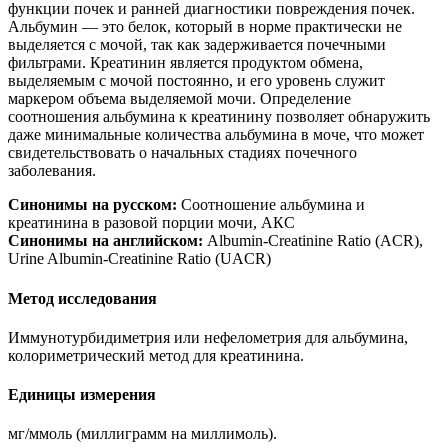
функции почек и ранней диагностики повреждения почек.
Альбумин — это белок, который в норме практически не
выделяется с мочой, так как задерживается почечными
фильтрами. Креатинин является продуктом обмена,
выделяемым с мочой постоянно, и его уровень служит
маркером объема выделяемой мочи. Определение
соотношения альбумина к креатинину позволяет обнаружить
даже минимальные количества альбумина в моче, что может
свидетельствовать о начальных стадиях почечного
заболевания.
Синонимы на русском:
Соотношение альбумина и
креатинина в разовой порции мочи, АКС
Синонимы на английском:
Albumin-Creatinine Ratio (ACR),
Urine Albumin-Creatinine Ratio (UACR)
Метод исследования
Иммунотурбидиметрия или нефелометрия для альбумина,
колориметрический метод для креатинина.
Единицы измерения
мг/ммоль (миллиграмм на миллимоль).