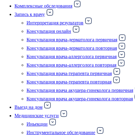
Комплексные обследования
Запись к врачу
Интерпретация результатов
Консультация онлайн
Консультация врача-дерматолога первичная
Консультация врача-дерматолога повторная
Консультация врача-аллерголога первичная
Консультация врача-аллерголога повторная
Консультация врача-терапевта первичная
Консультация врача-терапевта повторная
Консультация врача акушера-гинеколога первичная
Консультация врача акушера-гинеколога повторная
Выезд на дом
Медицинские услуги
Иньекции
Инструментальное обследование