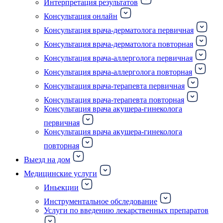
Интерпретация результатов
Консультация онлайн
Консультация врача-дерматолога первичная
Консультация врача-дерматолога повторная
Консультация врача-аллерголога первичная
Консультация врача-аллерголога повторная
Консультация врача-терапевта первичная
Консультация врача-терапевта повторная
Консультация врача акушера-гинеколога
первичная
Консультация врача акушера-гинеколога
повторная
Выезд на дом
Медицинские услуги
Иньекции
Инструментальное обследование
Услуги по введению лекарственных препаратов