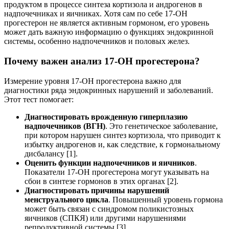
продуктом в процессе синтеза кортизола и андрогенов в
надпочечниках и яичниках. Хотя сам по себе 17-ОН
прогестерон не является активным гормоном, его уровень
может дать важную информацию о функциях эндокринной
системы, особенно надпочечников и половых желез.
Почему важен анализ 17-ОН прогестерона?
Измерение уровня 17-ОН прогестерона важно для
диагностики ряда эндокринных нарушений и заболеваний.
Этот тест помогает:
Диагностировать врожденную гиперплазию
надпочечников (ВГН)
. Это генетическое заболевание,
при котором нарушен синтез кортизола, что приводит к
избытку андрогенов и, как следствие, к гормональному
дисбалансу [1].
Оценить функции надпочечников и яичников
.
Показатели 17-ОН прогестерона могут указывать на
сбои в синтезе гормонов в этих органах [2].
Диагностировать причины нарушений
менструального цикла
. Повышенный уровень гормона
может быть связан с синдромом поликистозных
яичников (СПКЯ) или другими нарушениями
репродуктивной системы [3].