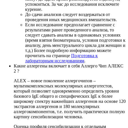
успокоиться. За час до исследования исключите
курение.
До сдачи анализов следует воздержаться от
проведения иных медицинских вмешательств.
Если исследование предполагает сравнение с
результатами ранее проведенного анализа, то
следует сдавать анализы в одинаковых условиях
(время взятия биоматериала, условия подготовки к
анализу, день менструального цикла для женщин и
т.д.) Более подробную информацию можете
прочитать на странице
Подготовка к
лабораторным исследованиям
.
Какие аллергены включает в себя Аллерго Чип АЛЕКС
2 ?
ALEX – новое поколение аллергочипов –
мультикомплексных молекулярных аллерготестов,
который позволяет одновременно определить уровни
базового IgE общего и специфических IgE к более
широкому спектру важнейших аллергенов на основе 120
экстрактов аллергенов и 180 молекулярных
аллергокомпонентов, т.е. получить практически полную
картину сенсибилизации человека.
Оценка профиля сенсибилизации к отдельным